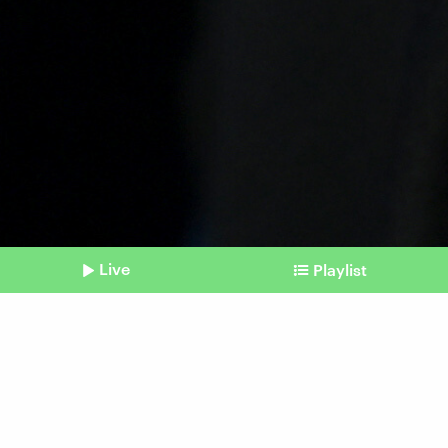
Live
Playlist
©
picture alliance / dpa / Markus Lenhardt
Shownotes