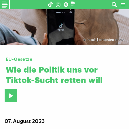
©
Pexels | cottonbro studio
EU-Gesetze
Wie
die
Politik
uns
vor
Tiktok-Sucht
retten
will
07. August 2023