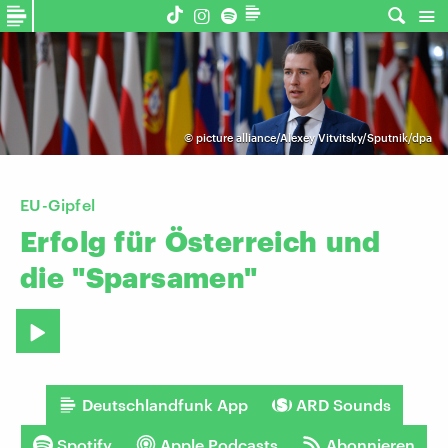
©
picture alliance/Alexey Vitvitsky/Sputnik/dpa
EU-Gipfel
Erfolg
für
Österreich
und
die
"Sparsamen"
Deutschlandfunk App
ARD Sounds
Spotify
Apple Podcasts
Abonnieren