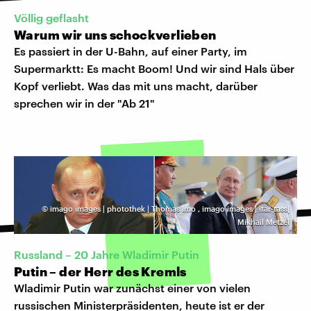
Völlig geflasht
Warum wir uns schockverlieben
Es passiert in der U-Bahn, auf einer Party, im
Supermarktt: Es macht Boom! Und wir sind Hals über
Kopf verliebt. Was das mit uns macht, darüber
sprechen wir in der "Ab 21"
©
imago images | photothek | Thomas Imo
,
imago images | itar-tass|
Mikhail Metzel
Russland – 20 Jahre Wladimir Putin
Putin – der Herr des Kremls
Wladimir Putin war zunächst einer von vielen
russischen Ministerpräsidenten, heute ist er der