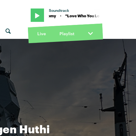
Soundtrack
ove" von Romy · "Love Who You Love" von Romy
Live
Playlist
gen Huthi