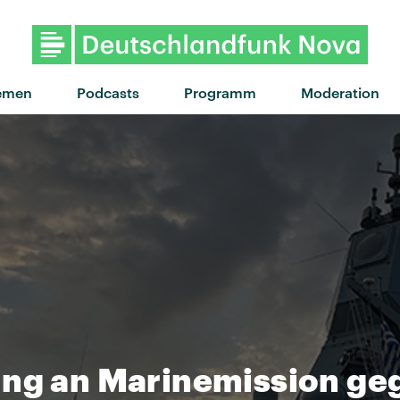
"Love Who You Love" von Romy · "Love Who You L
emen
Podcasts
Programm
Moderation
ung an Marinemission ge