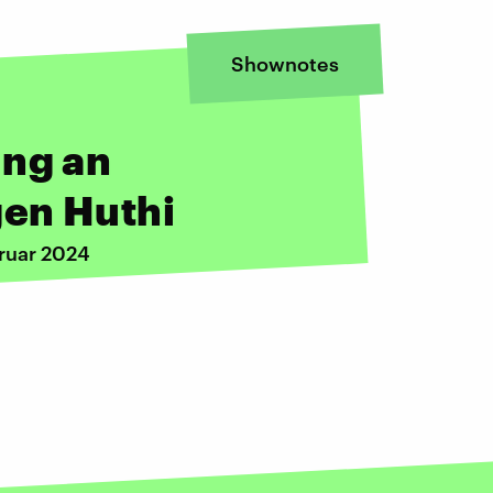
Shownotes
ung an
en Huthi
bruar 2024