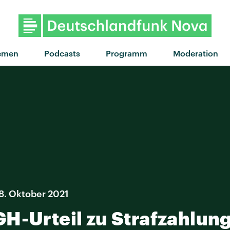
"ciao bb" von anaïs 
emen
Podcasts
Programm
Moderation
28. Oktober 2021
GH-Urteil zu Strafzahlun