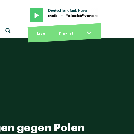
Deutschlandfunk Nova
· "ciao bb" von anaïs · "ciao bb" von anaïs
Live
Playlist
gen gegen Polen