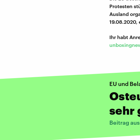
Protesten st
Ausland orga
19.08.2020, 
Ihr habt An
unboxingnew
EU und Bel
Osteu
sehr
Beitrag au