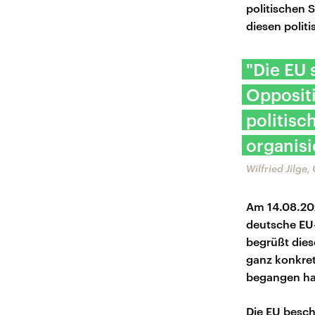
politischen 
diesen politi
"Die EU 
Opposit
politisc
organisi
Wilfried Jilge,
Am 14.08.2
deutsche EU-
begrüßt dies
ganz konkret
begangen ha
Die EU besch