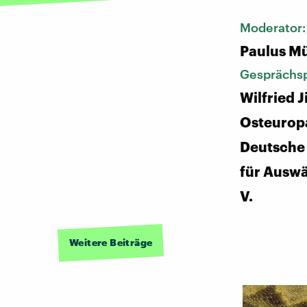
Moderator
Paulus Mü
Gesprächsp
Wilfried J
Osteuropa
Deutsche 
für Auswär
V.
Weitere Beiträge