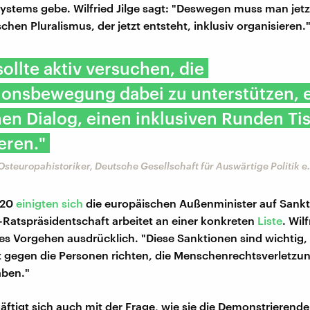
Systems gebe. Wilfried Jilge sagt: "Deswegen muss man jetz
schen Pluralismus, der jetzt entsteht, inklusiv organisieren.
sollte aktiv versuchen, die
ionsbewegung dabei zu unterstützen, 
hen Dialog, einen inklusiven Runden Ti
eren."
 Osteuropahistoriker, Deutsche Gesellschaft für Auswärtige Politik e.
020
einigten sich
die europäischen Außenminister auf Sankt
Ratspräsidentschaft arbeitet an einer konkreten
Liste
. Wilf
es Vorgehen ausdrücklich. "Diese Sanktionen sind wichtig, w
 gegen die Personen richten, die Menschenrechtsverletzu
ben."
äftigt sich auch mit der Frage, wie sie die Demonstrierende