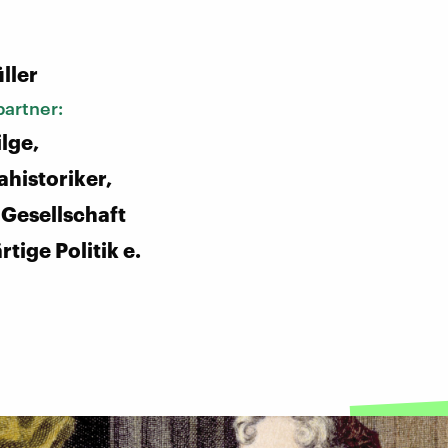
:
ller
artner:
ilge,
historiker,
Gesellschaft
tige Politik e.