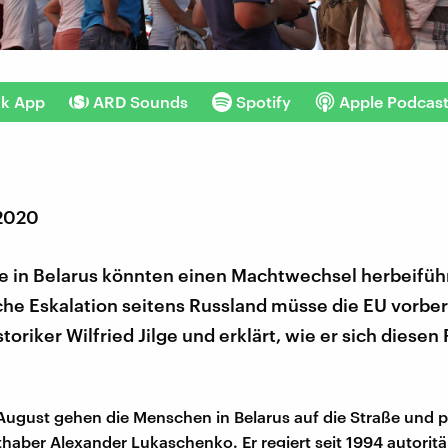
nk App
ARD Sounds
Spotify
Apple Podcas
 2020
te in Belarus könnten einen Machtwechsel herbeifüh
he Eskalation seitens Russland müsse die EU vorbere
storiker Wilfried Jilge und erklärt, wie er sich diesen
August gehen die Menschen in Belarus auf die Straße und p
aber Alexander Lukaschenko. Er regiert seit 1994 autoritär.