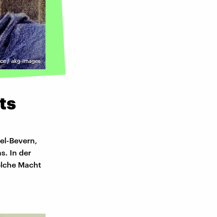
nce / akg-images
ts
el-Bevern,
. In der
elche Macht