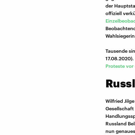
der Hauptsta
offiziell ve
Einzelbeoba
Beobachtend
Wahlsiegerin
Tausende sin
17.08.2020).
Proteste vor
Russ
Wilfried Jilg
Gesellschaft
Handlungsspi
Russland Bel
nun genauest