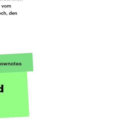
n vom
och, den
ownotes
d