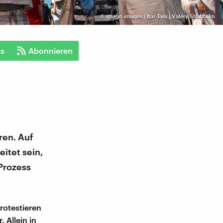
©
imago images | Itar-Tass | Valery Sharifulin
ts
Abonnieren
ren. Auf
itet sein,
 Prozess
rotestieren
 Allein in