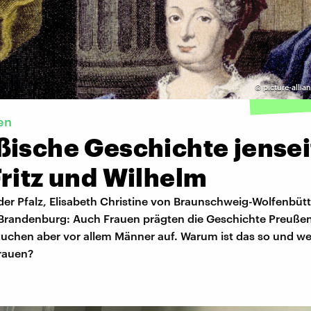
©
picture-allia
en
ßische Geschichte jensei
ritz und Wilhelm
der Pfalz, Elisabeth Christine von Braunschweig-Wolfenbütt
Brandenburg: Auch Frauen prägten die Geschichte Preußens
auchen aber vor allem Männer auf. Warum ist das so und w
Frauen?