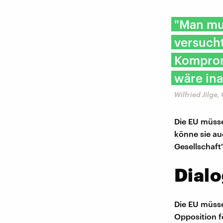
"Man mu
versuch
Komprom
wäre ina
Wilfried Jilge,
Die EU müsse
könne sie auc
Gesellschaft
Dialo
Die EU müsse
Opposition f