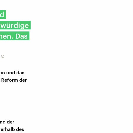
nd
gwürdige
men. Das
 V.
zen und das
ur Reform der
nd der
nerhalb des