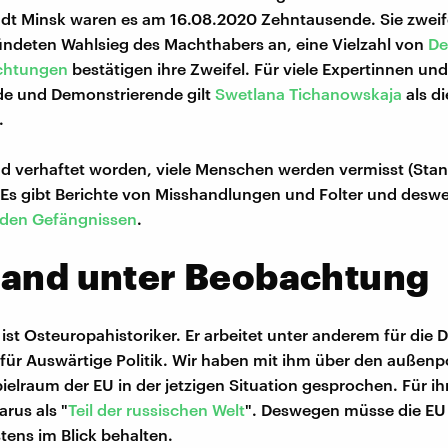
dt Minsk waren es am 16.08.2020 Zehntausende. Sie zweif
rkündeten Wahlsieg des Machthabers an, eine Vielzahl von
De
chtungen
bestätigen ihre Zweifel. Für viele Expertinnen un
e und Demonstrierende gilt
Swetlana Tichanowskaja
als di
.
d verhaftet worden, viele Menschen werden vermisst (Sta
 Es gibt Berichte von Misshandlungen und Folter und des
 den Gefängnissen
.
land unter Beobachtung
e ist Osteuropahistoriker. Er arbeitet unter anderem für die
 für Auswärtige Politik. Wir haben mit ihm über den außenp
elraum der EU in der jetzigen Situation gesprochen. Für ih
arus als "
Teil der russischen Welt
". Deswegen müsse die EU
ens im Blick behalten.