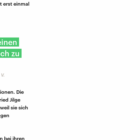
t erst einmal
"
einen
sch zu
 V.
ionen. Die
ried Jilge
eil sie sich
ngen
n bei ihren