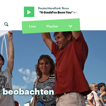
Deutschlandfunk Nova
nah Grae · "It Could've Been You" von Hannah Grae · "It Could've 
Live
Playlist
u
beobachten