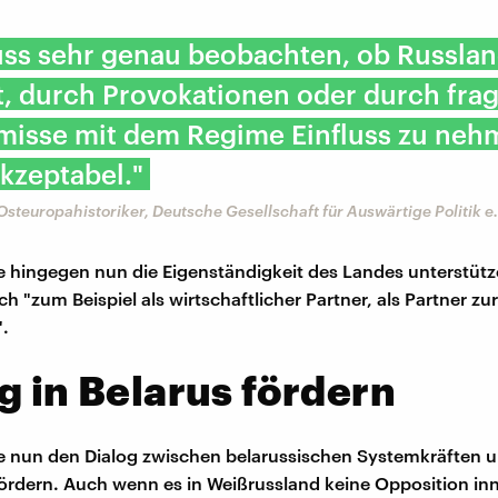
ss sehr genau beobachten, ob Russla
t, durch Provokationen oder durch fra
isse mit dem Regime Einfluss zu neh
kzeptabel."
 Osteuropahistoriker, Deutsche Gesellschaft für Auswärtige Politik e.
 hingegen nun die Eigenständigkeit des Landes unterstüt
h "zum Beispiel als wirtschaftlicher Partner, als Partner z
".
g in Belarus fördern
 nun den Dialog zwischen belarussischen Systemkräften u
ördern. Auch wenn es in Weißrussland keine Opposition in