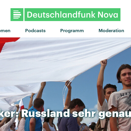
"It Could've Been You" von Han
emen
Podcasts
Programm
Moderation
ker:
Russland
sehr
gena