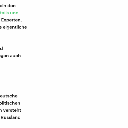
eln den
tails und
d Experten,
e eigentliche
nd
wegen auch
 Deutsche
olitischen
n versteht
 Russland