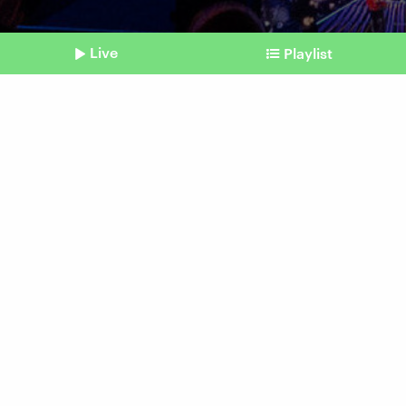
Live
Playlist
©
IMAGO / Beautiful Sports
Shownotes
Eurovision Song Contest
Große Show trotz Boykotts
vom 15. Mai 2026