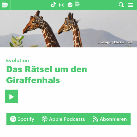
©
imago | blickwinkel
Evolution
Das
Rätsel
um
den
Giraffenhals
Spotify
Apple Podcasts
Abonnieren