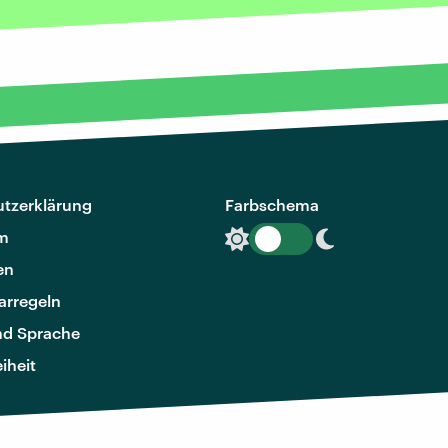
tzerklärung
Farbschema
m
en
rregeln
nd Sprache
eiheit