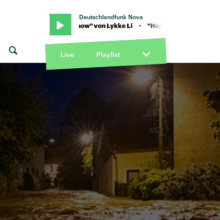
Deutschlandfunk Nova
· "Happy now" von Lykke Li · "Happy now" von Lykke Li
Live
Playlist