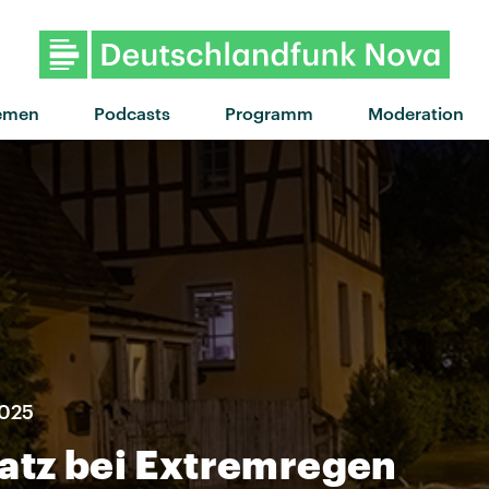
"Happy now" von Lykke Li 
emen
Podcasts
Programm
Moderation
2025
atz bei Extremregen