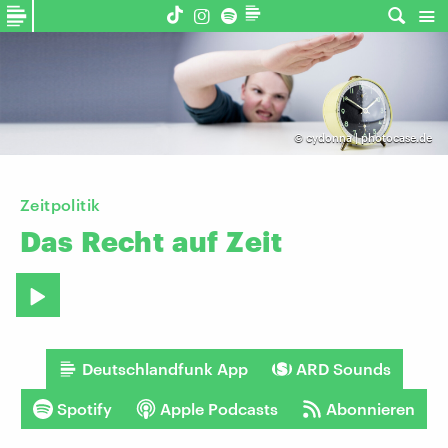
©
cydonna | photocase.de
Zeitpolitik
Das
Recht
auf
Zeit
Deutschlandfunk App
ARD Sounds
Spotify
Apple Podcasts
Abonnieren