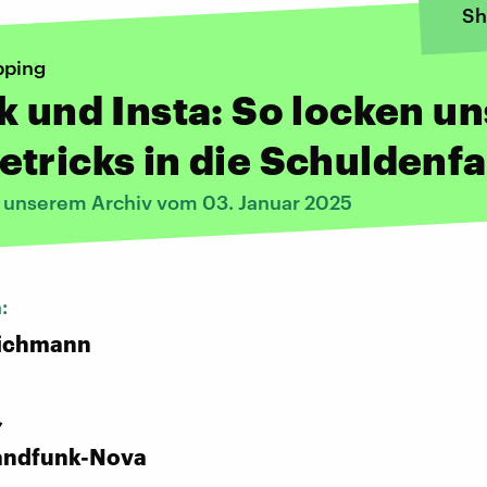
Sh
pping
k und Insta: So locken un
tricks in die Schuldenfa
s unserem Archiv vom 03. Januar 2025
n:
ichmann
,
andfunk-Nova