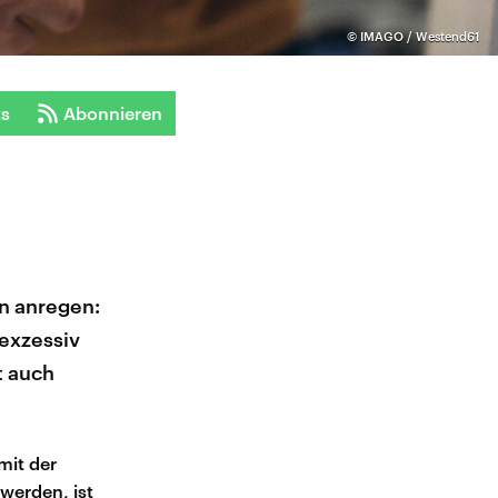
©
IMAGO / Westend61
ts
Abonnieren
en anregen:
exzessiv
t auch
mit der
 werden, ist