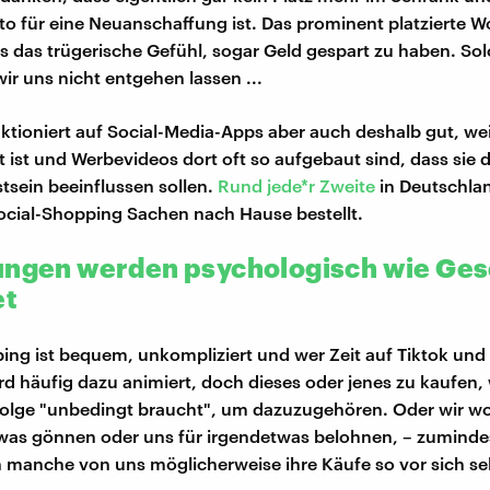
o für eine Neuanschaffung ist. Das prominent platzierte W
ns das trügerische Gefühl, sogar Geld gespart zu haben. So
ir uns nicht entgehen lassen ...
tioniert auf Social-Media-Apps aber auch deshalb gut, wei
t ist und Werbevideos dort oft so aufgebaut sind, dass sie 
sein beeinflussen sollen.
Rund jede*r Zweite
in Deutschla
ocial-Shopping Sachen nach Hause bestellt.
ungen werden psychologisch wie Ge
et
ing ist bequem, unkompliziert und wer Zeit auf Tiktok und
ird häufig dazu animiert, doch dieses oder jenes zu kaufen
olge "unbedingt braucht", um dazuzugehören. Oder wir wo
was gönnen oder uns für irgendetwas belohnen, – zuminde
n manche von uns möglicherweise ihre Käufe so vor sich sel