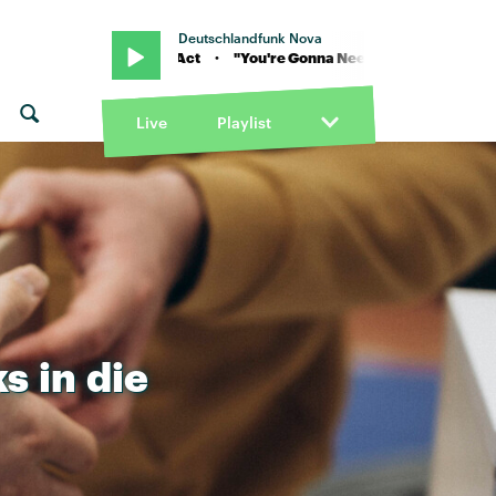
Deutschlandfunk Nova
" von Yard Act · "You're Gonna Need A Little Music" von Yard Act · 
Live
Playlist
ks
in
die