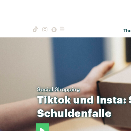
Th
Social Shopping
Tiktok
und
Insta:
Schuldenfalle