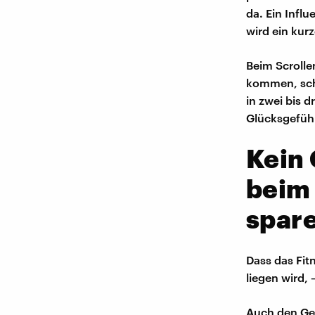
da. Ein Infl
wird ein kur
Beim Scrollen
kommen, schn
in zwei bis 
Glücksgefühl 
Kein 
beim
spar
Dass das Fit
liegen wird,
Auch den Ged