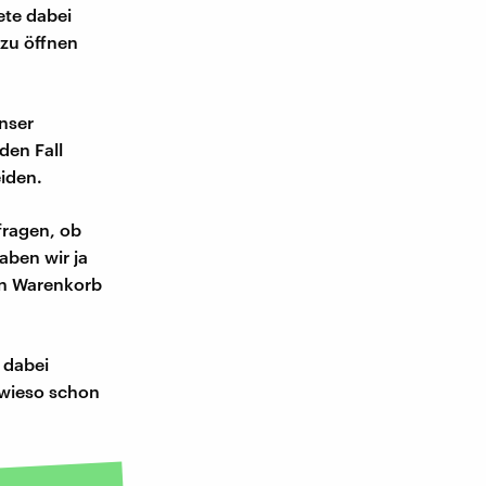
ete dabei
 zu öffnen
nser
den Fall
iden.
fragen, ob
aben wir ja
den Warenkorb
 dabei
owieso schon