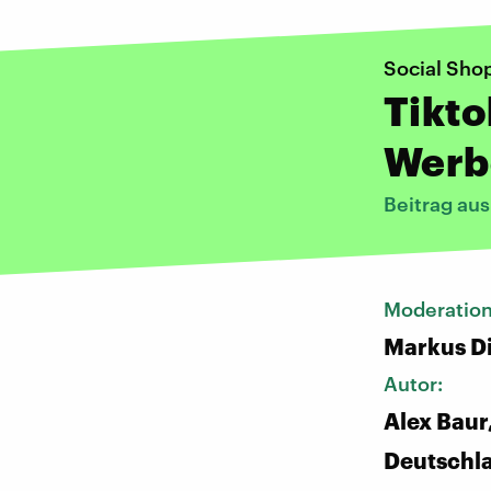
Social Sho
Tikto
Werbe
Beitrag au
Moderatio
Markus D
Autor:
Alex Baur
Deutschl