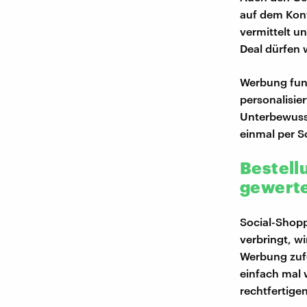
auf dem Kont
vermittelt u
Deal dürfen w
Werbung funk
personalisier
Unterbewusst
einmal per S
Bestell
gewert
Social-Shopp
verbringt, w
Werbung zuf
einfach mal 
rechtfertige