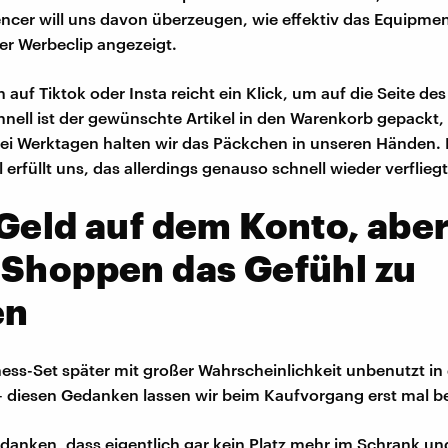
uencer will uns davon überzeugen, wie effektiv das Equipment
zer Werbeclip angezeigt.
 auf Tiktok oder Insta reicht ein Klick, um auf die Seite de
ell ist der gewünschte Artikel in den Warenkorb gepackt,
drei Werktagen halten wir das Päckchen in unseren Händen. 
erfüllt uns, das allerdings genauso schnell wieder verfliegt
Geld auf dem Konto, abe
 Shoppen das Gefühl zu
en
ness-Set später mit großer Wahrscheinlichkeit unbenutzt in
 – diesen Gedanken lassen wir beim Kaufvorgang erst mal be
anken, dass eigentlich gar kein Platz mehr im Schrank un