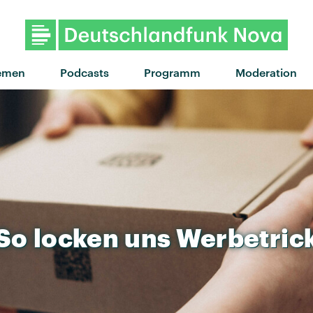
"You're Gonna Need A Little Music
emen
Podcasts
Programm
Moderation
So
locken
uns
Werbetric