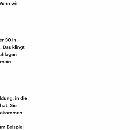
Wenn wir
er 30 in
 Das klingt
schlagen
emein
ldung, in die
hat. Sie
u bekommen.
um Beispiel