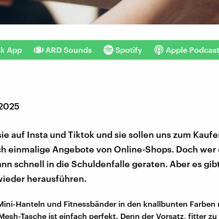
nk App
ARD Sounds
Spotify
Apple Podcas
 2025
sie auf Insta und Tiktok und sie sollen uns zum Kauf
ch einmalige Angebote von Online-Shops. Doch wer 
ann schnell in die Schuldenfalle geraten. Aber es gib
wieder herausführen.
Mini-Hanteln und Fitnessbänder in den knallbunten Farben 
esh-Tasche ist einfach perfekt. Denn der Vorsatz, fitter zu