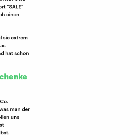
ort "SALE"
lch einen
l sie extrem
das
nd hat schon
schenke
 Co.
, was man der
llen uns
st
bst.