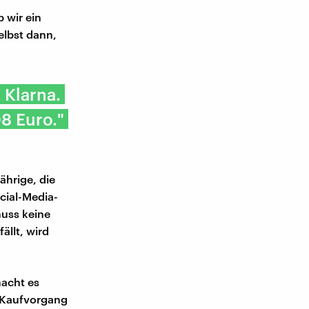
 wir ein
lbst dann,
 Klarna.
8 Euro."
ährige, die
cial-Media-
muss keine
ällt, wird
macht es
 Kaufvorgang