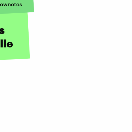
ownotes
s
lle