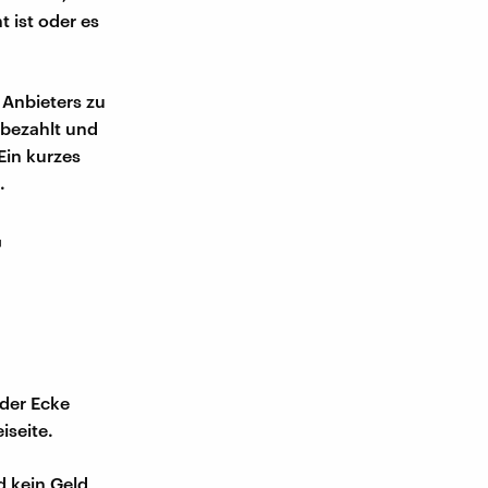
 ist oder es
s Anbieters zu
 bezahlt und
Ein kurzes
.
r
 der Ecke
iseite.
d kein Geld