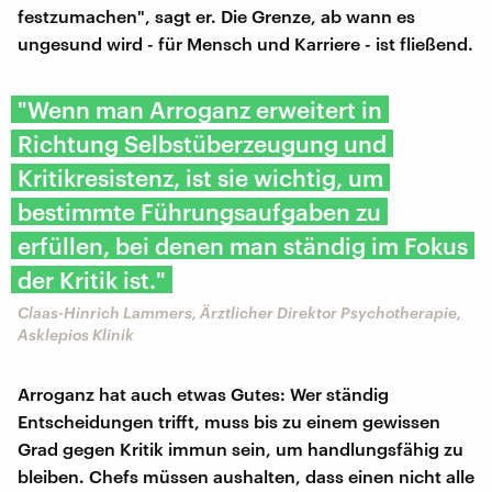
festzumachen", sagt er. Die Grenze, ab wann es
ungesund wird - für Mensch und Karriere - ist fließend.
"Wenn man Arroganz erweitert in
Richtung Selbstüberzeugung und
Kritikresistenz, ist sie wichtig, um
bestimmte Führungsaufgaben zu
erfüllen, bei denen man ständig im Fokus
der Kritik ist."
Claas-Hinrich Lammers, Ärztlicher Direktor Psychotherapie,
Asklepios Klinik
Arroganz hat auch etwas Gutes: Wer ständig
Entscheidungen trifft, muss bis zu einem gewissen
Grad gegen Kritik immun sein, um handlungsfähig zu
bleiben. Chefs müssen aushalten, dass einen nicht alle