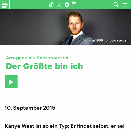
©
Lucas1989 | photocase.de
Arroganz als Karrierevorteil
Der
Größte
bin
ich
10. September 2015
Kanye West ist so ein Typ: Er findet selbst, er sei