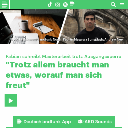
©
Collage Deutschlandfunk Nova | Fabian Masarwa | unsplash/Andrew Neel
Fabian schreibt Masterarbeit trotz Ausgangssperre
"Trotz
allem
braucht
man
etwas,
worauf
man
sich
freut"
Deutschlandfunk App
ARD Sounds