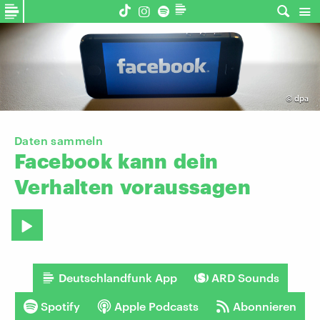
©
dpa
Daten sammeln
Facebook
kann
dein
Verhalten
voraussagen
Deutschlandfunk App
ARD Sounds
Spotify
Apple Podcasts
Abonnieren