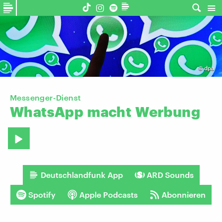
©
dpa
Messenger-Dienst
WhatsApp
macht
Werbung
Deutschlandfunk App
ARD Sounds
Spotify
Apple Podcasts
Abonnieren