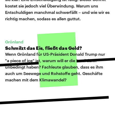
kostet sie jedoch viel Überwindung. Warum uns
Entschuldigen manchmal schwerfällt – und wie wir es
richtig machen, sodass es allen guttut.
Grönland
Schmilzt das Eis, fließt das Geld?
Wenn Grönland für US-Präsident Donald Trump nur
"a piece of ice" ist, warum will er die Insel dann
unbedingt haben? Fachleute glauben, dass es ihm
auch um Seewege und Rohstoffe geht. Geschäfte
machen mit dem Klimawandel?