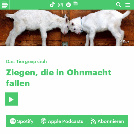
©
Dpa
Das Tiergespräch
Ziegen,
die
in
Ohnmacht
fallen
Spotify
Apple Podcasts
Abonnieren