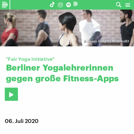
©
imago images | Westend61
"Fair Yoga Initiative"
Berliner
Yogalehrerinnen
gegen
große
Fitness-Apps
06. Juli 2020