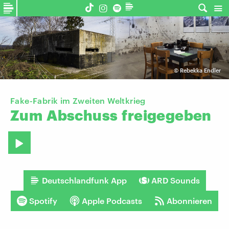
©
Rebekka Endler
Fake-Fabrik im Zweiten Weltkrieg
Zum
Abschuss
freigegeben
Deutschlandfunk App
ARD Sounds
Spotify
Apple Podcasts
Abonnieren