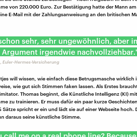
me von 220.000 Euro. Zur Bestätigung hatte der Mann am
ine E-Mail mit der Zahlungsanweisung an den britischen 
 schon sehr, sehr ungewöhnlich, aber 
ls Argument irgendwie nachvollziehbar.
h, Euler-Hermes-Versicherung
jes will wissen, wie einfach diese Betrugsmasche wirklich i
ise, wie gut sich Stimmen faken lassen. Als Erstes braucht
mitator. Thomas beginnt, die Künstliche Intelligenz (KI) mit
me zu trainieren. Er muss dafür ein paar kurze Geschichten
Sätze spricht er ein und lädt sie auf einer Webseite hoch. 
nn daraus seine künstliche Stimme.
 call me on a real phone line? Because t