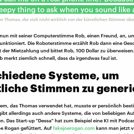
reepy thing to ask when you sound like 
n Thomas, der sich nicht wirklich von der künstlichen Stimmer übe
nun mit seiner Computerstimme Rob, einen Freund, an, um
funktioniert. Die Roboterstimme erzählt Rob dann eine Ges
 der Mietzahlung und bittet Rob, 100 Dollar zu überweisen
b merkt ziemlich schnell, dass da irgendwas faul ist.
chiedene Systeme, um
liche Stimmen zu gener
em, das Thomas verwendet hat, musste er persönlich bes
 gibt allerdings auch andere Systeme, die von beliebigen 
n. Das Start-up "Dessa" hat zum Beispiel eine KI mit Podca
e Rogan gefüttert. Auf
fakejoerogan.com
kann man jetzt 