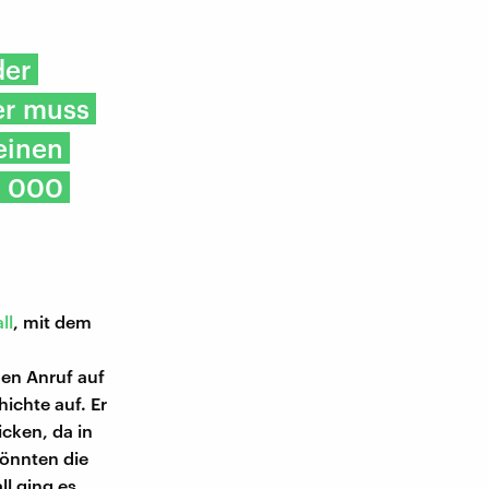
der
er muss
einen
0 000
ll
, mit dem
en Anruf auf
ichte auf. Er
cken, da in
könnten die
ll ging es