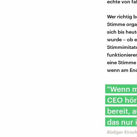
echte von fa
Wer richtig 
Stimme organ
sich bis heu
wurde – ob e
Stimmimitato
funktioniere
eine Stimme i
wenn am Ende
"Wenn ma
CEO hört
bereit,
das nur 
Rüdiger Kirsc