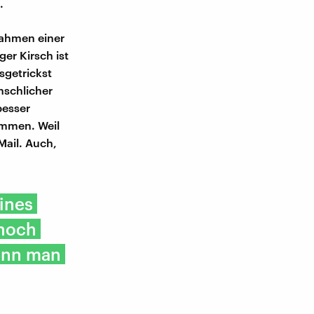
.
nahmen einer
er Kirsch ist
sgetrickst
nschlicher
besser
kommen. Weil
Mail. Auch,
ines
 noch
wenn man