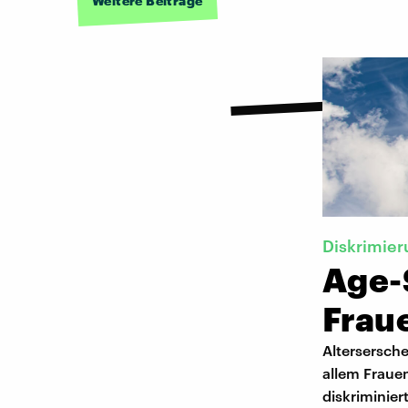
Weitere Beiträge
Diskrimie
Age-
Frau
Altersersche
allem Fraue
diskriminier