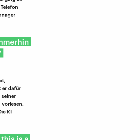
 Telefon
Manager
immerhin
"
st,
 er dafür
 seiner
 vorlesen.
Die KI
his is a