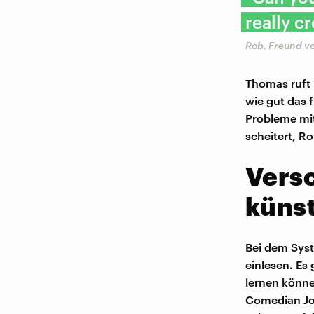
really c
Rob, Freund vo
Thomas ruft 
wie gut das 
Probleme mit
scheitert, Ro
Vers
künst
Bei dem Syst
einlesen. Es
lernen könne
Comedian Jo