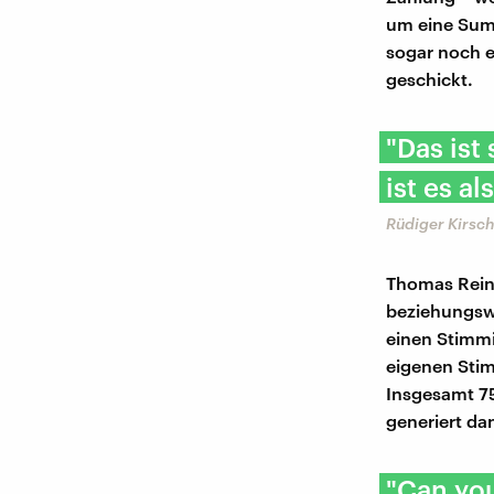
um eine Sum
sogar noch e
geschickt.
"Das ist
ist es a
Rüdiger Kirsc
Thomas Reint
beziehungswe
einen Stimmi
eigenen Stim
Insgesamt 75 
generiert da
"Can you