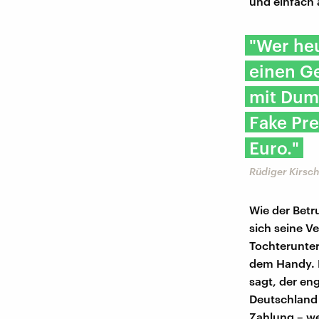
und einfach
"Wer heu
einen G
mit Dum
Fake Pre
Euro."
Rüdiger Kirsc
Wie der Betr
sich seine V
Tochterunte
dem Handy. D
sagt, der en
Deutschland 
Zahlung – we