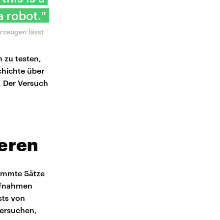
a robot."
rzeugen lässt
 zu testen,
chichte über
. Der Versuch
ieren
timmte Sätze
Aufnahmen
sts von
versuchen,