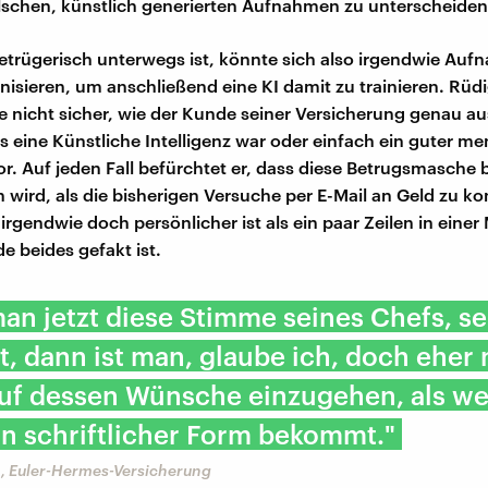
lschen, künstlich generierten Aufnahmen zu unterscheiden
betrügerisch unterwegs ist, könnte sich also irgendwie Auf
isieren, um anschließend eine KI damit zu trainieren. Rüdig
te nicht sicher, wie der Kunde seiner Versicherung genau au
s eine Künstliche Intelligenz war oder einfach ein guter me
r. Auf jeden Fall befürchtet er, dass diese Betrugsmasche 
n wird, als die bisherigen Versuche per E-Mail an Geld zu 
rgendwie doch persönlicher ist als ein paar Zeilen in einer 
 beides gefakt ist.
n jetzt diese Stimme seines Chefs, se
, dann ist man, glaube ich, doch eher
 auf dessen Wünsche einzugehen, als 
in schriftlicher Form bekommt."
h, Euler-Hermes-Versicherung