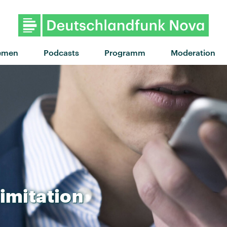
"Wait For You" von WizTheM
emen
Podcasts
Programm
Moderation
imitation