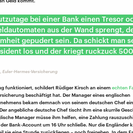
 an Geld kommt.
tzutage bei einer Bank einen Tresor o
eldautomaten aus der Wand sprengt, d
mheit gepudert sein. Da schickt man s
sident los und der kriegt ruckzuck 50
h, Euler-Hermes-Versicherung
ug funktioniert, schildert Rüdiger Kirsch an einem
echten Fa
ersicherung beschäftigt hat. Der Manager eines englischen
rnehmens bekam demnach von seinem deutschen Chef ein
er angebliche deutsche Chef tischt ihm eine skurrile Gesch
glische Manager müsse ihm helfen, eine Zahlung rauszuschi
der Bank-Account um 16 Uhr schließe. Nur die Engländer 
il sie eine Stunde zurückliegen – noch freigeben. In dem Fa