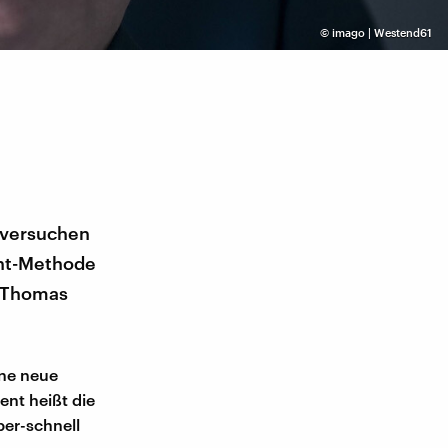
©
imago | Westend61
 versuchen
ent-Methode
r Thomas
ine neue
ent heißt die
per-schnell