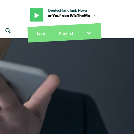
Deutschlandfunk Nova
c · "Wait For You" von WizTheMc · "Wait For You" von WizTheMc
Live
Playlist