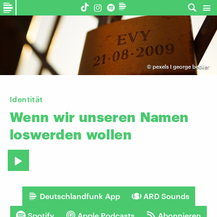
©
pexels I george becker
Identität
Wenn
wir
unseren
Namen
loswerden
wollen
Deutschlandfunk App
ARD Sounds
Spotify
Apple Podcasts
Abonnieren