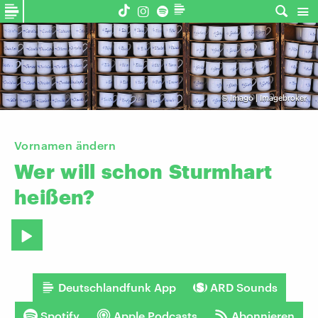
©
Imago | Imagebroker
Vornamen ändern
Wer
will
schon
Sturmhart
heißen?
Deutschlandfunk App
ARD Sounds
Spotify
Apple Podcasts
Abonnieren