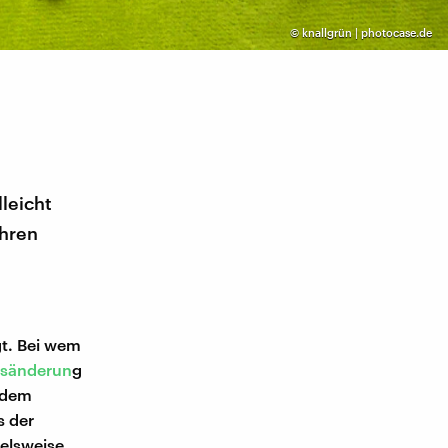
©
knallgrün | photocase.de
lleicht
ihren
gt. Bei wem
nsänderun
g
 dem
s der
elsweise,