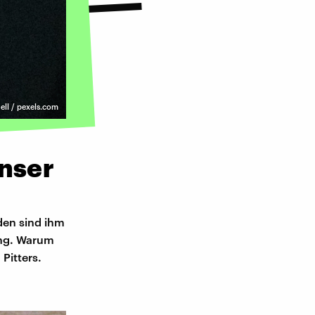
ell / pexels.com
unser
den sind ihm
ung. Warum
Pitters.