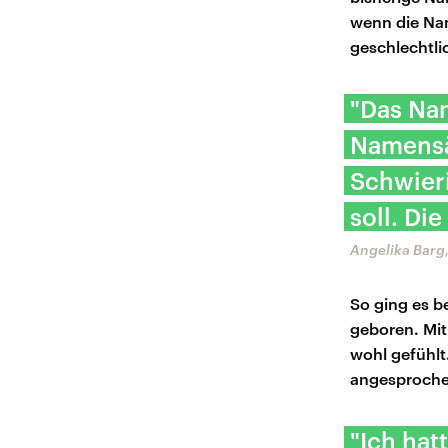
wenn die Nam
geschlechtli
"Das Na
Namensä
Schwieri
soll. Di
Angelika Barg,
So ging es b
geboren. Mit
wohl gefühlt.
angesprochen
"Ich hat