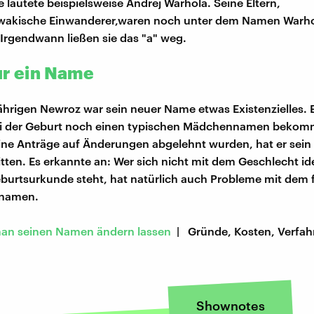
lautete beispielsweise Andrej Warhola. Seine Eltern,
wakische Einwanderer,waren noch unter dem Namen Warhol
 Irgendwann ließen sie das "a" weg.
ur ein Name
ährigen Newroz war sein neuer Name etwas Existenzielles. Er
ei der Geburt noch einen typischen Mädchennamen bekom
e Anträge auf Änderungen abgelehnt wurden, hat er sein
itten. Es erkannte an: Wer sich nicht mit dem Geschlecht iden
eburtsurkunde steht, hat natürlich auch Probleme mit dem f
rnamen.
an seinen Namen ändern lassen
| Gründe, Kosten, Verfahr
Shownotes