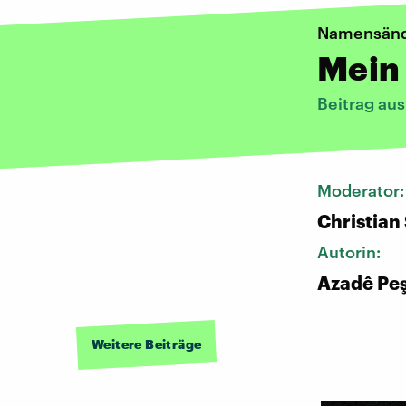
Namensän
Mein
Beitrag au
Moderator
Christian
Autorin:
Azadê Pe
Weitere Beiträge