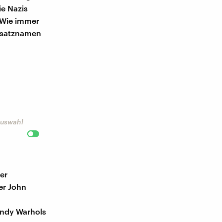
ie Nazis
"Wie immer
Zusatznamen
 Auswahl
er
er John
Andy Warhols