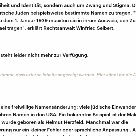
eiheit und Identität, sondern auch um Zwang und Stigma. D
tsche Juden beispielsweise bestimmte Namen zu tragen. 
ab dem 1. Januar 1939 mussten sie in ihrem Ausweis, den 
ael tragen", erklärt Rechtsanwalt Winfried Seibert.
steht leider nicht mehr zur Verfügung.
stimmt, dass externe Inhalte angezeigt werden. Hier könnt ihr die
 eine freiwillige Namensänderung: viele jüdische Einwander
ihren Namen in den USA. Ein bekanntes Beispiel ist der Mal
er wurde geboren als Helmut Herzfeld. Manchmal war die
ng nur ein kleiner Fehler oder sprachliche Anpassung . 