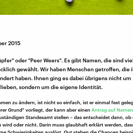
ber 2015
pfer" oder "Peer Weers". Es gibt Namen, die sind vie
ücklich gewählt. Wir haben Menschen getroffen, die 
dert haben. Ihnen ging es dabei übrigens nicht um
ieben, sondern um die eigene Identität.
men zu ändern, ist nicht so einfach, ist er einmal fest gele
rer Grund" vorliegt, der kann aber einen
Antrag auf Name
uständigen Standesamt stellen – das entscheidet dann, ob
 wird oder nicht. Darin muss glaubhaft erklärt werden, das
me Schwierigkeiten auslöst. Gut stehen die Chancen beispi