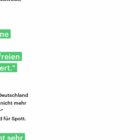
ine
freien
ert."
 Deutschland
 nicht mehr
r"
 für Spott.
ht sehr