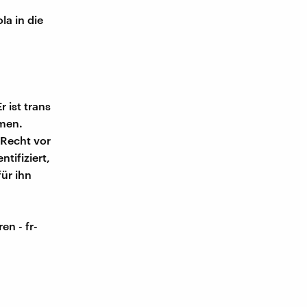
a in die
 ist trans
men.
 Recht vor
tifiziert,
ür ihn
en - fr-