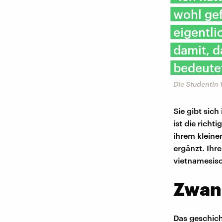
wohl gef
eigentli
damit, d
bedeutet
Die Studentin 
Sie gibt sic
ist die richt
ihrem kleine
ergänzt. Ihre
vietnamesis
Zwang
Das geschich