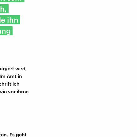
h,
de ihn
ung
ürgert wird,
 Im Amt in
hriftlich
wie vor ihren
en. Es geht