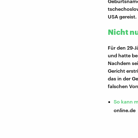
Geburtsname 
tschechoslo
USA gereist.
Nicht n
Für den 29-J
und hatte b
Nachdem sein
Gericht erstr
das in der G
falschen Vo
So kann m
online.de