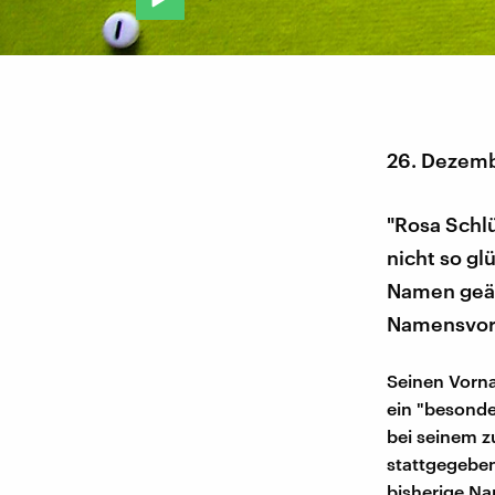
26. Dezem
"Rosa Schlü
nicht so gl
Namen geän
Namensvorl
Seinen Vorna
ein "besonde
bei seinem z
stattgegeben
bisherige Na