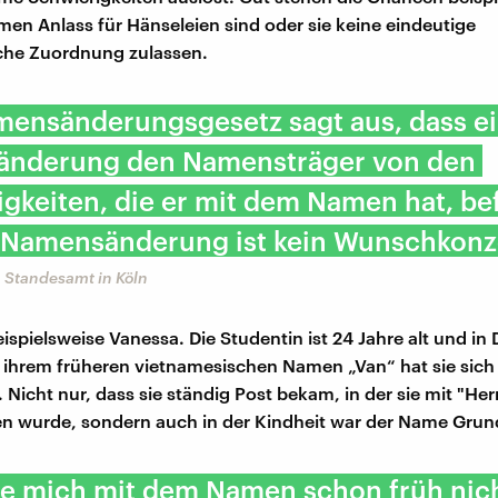
en Anlass für Hänseleien sind oder sie keine eindeutige
che Zuordnung zulassen.
mensänderungsgesetz sagt aus, dass e
nderung den Namensträger von den
gkeiten, die er mit dem Namen hat, be
e Namensänderung ist kein Wunschkonz
 Standesamt in Köln
eispielsweise Vanessa. Die Studentin ist 24 Jahre alt und in
 ihrem früheren vietnamesischen Namen „Van“ hat sie sich
 Nicht nur, dass sie ständig Post bekam, in der sie mit "Her
 wurde, sondern auch in der Kindheit war der Name Grund
te mich mit dem Namen schon früh nic