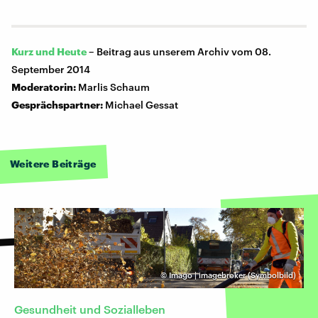
Kurz und Heute
–
Beitrag aus unserem Archiv vom 08.
September 2014
Moderatorin:
Marlis Schaum
Gesprächspartner:
Michael Gessat
Weitere Beiträge
©
Imago | imagebroker (Symbolbild)
Gesundheit und Sozialleben