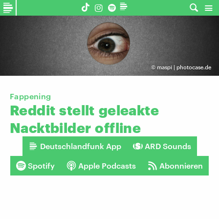
©
maspi | photocase.de
Fappening
Reddit
stellt
geleakte
Nacktbilder
offline
Deutschlandfunk App
ARD Sounds
Spotify
Apple Podcasts
Abonnieren