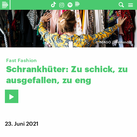
©
IMAGO / Westend61
Fast Fashion
Schrankhüter:
Zu
schick,
zu
ausgefallen,
zu
eng
23. Juni 2021