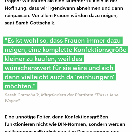
tragen: Wir kaufen sie eine Nummer zu klein in der
Hoffnung, dass wir irgendwann abnehmen und dann
reinpassen. Vor allem Frauen würden dazu neigen,
sagt Sarah Gottschalk.
"Es ist wohl so, dass Frauen immer dazu
neigen, eine komplette Konfektionsgröße
kleiner zu kaufen, weil das
wünschenswert für sie wäre und sich
dann vielleicht auch da 'reinhungern'
möchten."
Sarah Gottschalk, Mitgründern der Plattform "This is Jane
Wayne"
Eine unnötige Folter, denn Konfektionsgrößen
funktionieren nicht wie DIN-Normen, sondern werden
vollkommen willkürlich von den Designerinnen und