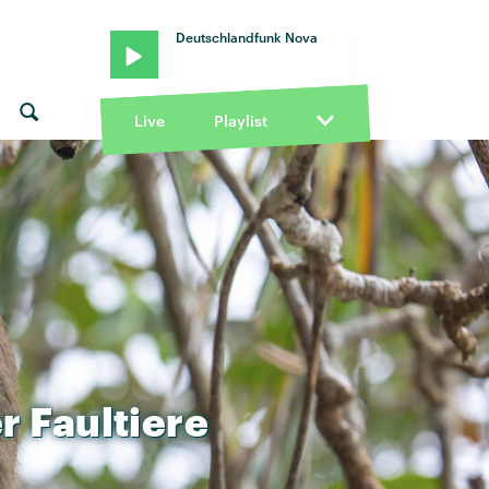
Deutschlandfunk Nova
Live
Playlist
r
Faultiere