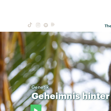
Th
Genetik
Geheimnis
hinter