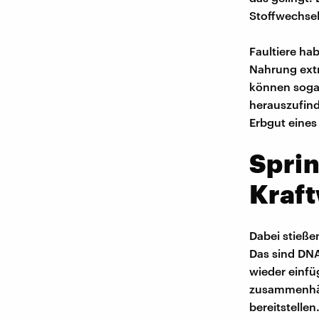
Stoffwechsel
Faultiere ha
Nahrung ext
können soga
herauszufind
Erbgut eines
Spri
Kraft
Dabei stieße
Das sind DNA
wieder einfü
zusammenhäng
bereitstellen