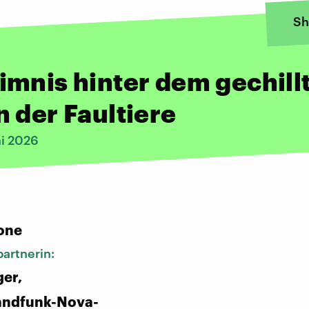
Sh
mnis hinter dem gechill
 der Faultiere
ni 2026
:
one
artnerin:
er,
andfunk-Nova-