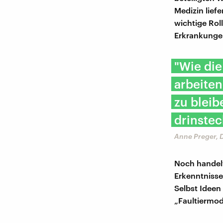
Medizin lief
wichtige Roll
Erkrankunge
"Wie die
arbeite
zu bleib
drinstec
Anne Preger, 
Noch handelt
Erkenntnisse
Selbst Ideen
„Faultiermod