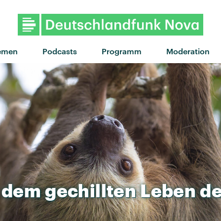
emen
Podcasts
Programm
Moderation
dem
gechillten
Leben
de