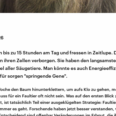
26
n bis zu 15 Stunden am Tag und fressen in Zeitlupe. 
 in ihren Zellen verborgen. Sie haben den langsamst
l aller Säugetiere. Man könnte es auch Energieeffiz
für sorgen "springende Gene".
oche den Baum hinunterklettern, um aufs Klo zu gehen, m
s für ein Faultier oft nicht sein. Was auf den ersten Blick 
 ist tatsächlich Teil einer ausgeklügelten Strategie: Faulti
immer es geht. Forschende haben jetzt besser verstanden
 Entscheidend sind offenbar Veränderungen im Erbgut, die i