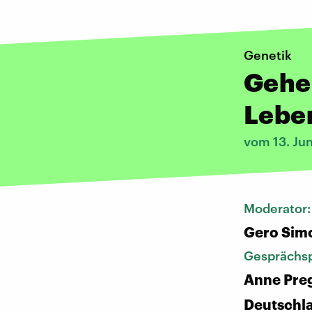
Genetik
Gehei
Leben
vom 13. Ju
Moderator
Gero Sim
Gesprächsp
Anne Preg
Deutschl