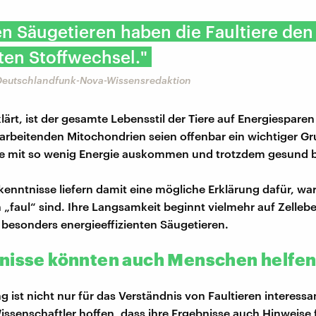
en Säugetieren haben die Faultiere den
ten Stoffwechsel."
Deutschlandfunk-Nova-Wissensredaktion
lärt, ist der gesamte Lebensstil der Tiere auf Energiesparen
arbeitenden Mitochondrien seien offenbar ein wichtiger Gr
re mit so wenig Energie auskommen und trotzdem gesund b
kenntnisse liefern damit eine mögliche Erklärung dafür, wa
h „faul“ sind. Ihre Langsamkeit beginnt vielmehr auf Zelleb
 besonders energieeffizienten Säugetieren.
nisse könnten auch Menschen helfe
 ist nicht nur für das Verständnis von Faultieren interessa
Wissenschaftler hoffen, dass ihre Ergebnisse auch Hinweise 