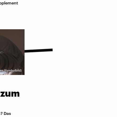
upplement
ges (Symbolbild)
 zum
n? Das