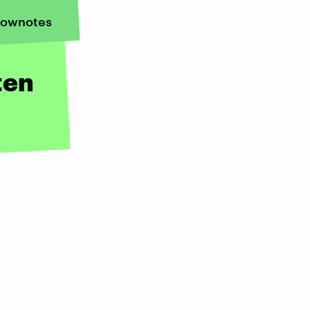
ownotes
ten