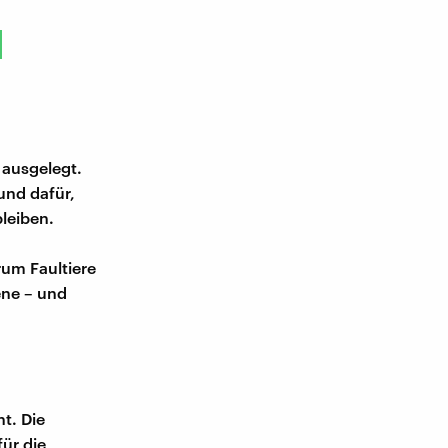
 ausgelegt.
und dafür,
leiben.
rum Faultiere
ene – und
n
nt. Die
für die