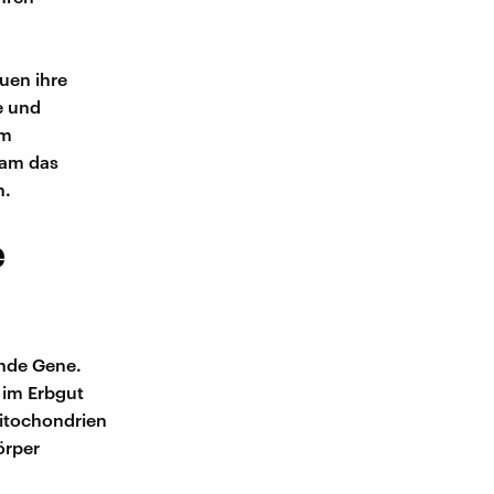
auen ihre
e und
Um
eam das
n.
e
ende Gene.
 im Erbgut
Mitochondrien
örper