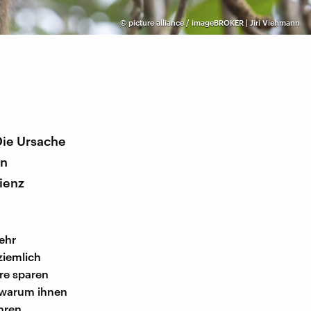
©
picture alliance / imageBROKER | Jiri Viehmann
Die Ursache
en
ienz
ehr
ziemlich
ere sparen
, warum ihnen
hren