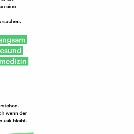
en eine
ursachen.
 langsam
gesund
nmedizin
e
erstehen.
uch wenn der
usik bleibt.