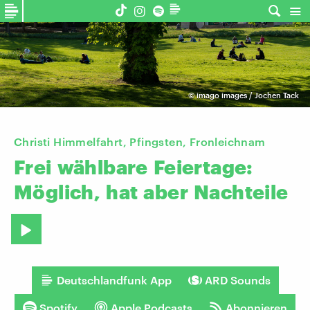
©
imago images / Jochen Tack
Christi Himmelfahrt, Pfingsten, Fronleichnam
Frei
wählbare
Feiertage:
Möglich,
hat
aber
Nachteile
Deutschlandfunk App
ARD Sounds
Spotify
Apple Podcasts
Abonnieren