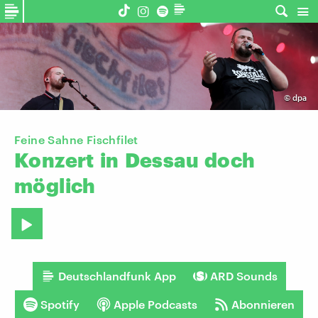
©
dpa
Feine Sahne Fischfilet
Konzert
in
Dessau
doch
möglich
Deutschlandfunk App
ARD Sounds
Spotify
Apple Podcasts
Abonnieren