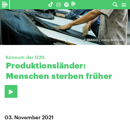
©
IMAGO / Joerg Boethling
Konsum der G20
Produktionsländer:
Menschen
sterben
früher
03. November 2021