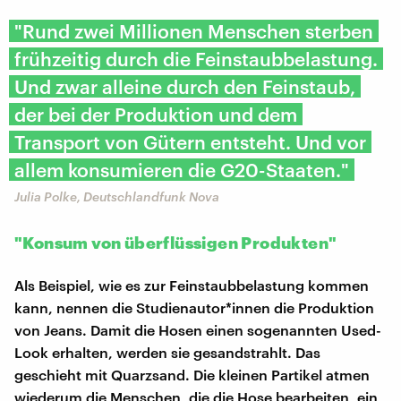
"Rund zwei Millionen Menschen sterben
frühzeitig durch die Feinstaubbelastung.
Und zwar alleine durch den Feinstaub,
der bei der Produktion und dem
Transport von Gütern entsteht. Und vor
allem konsumieren die G20-Staaten."
Julia Polke, Deutschlandfunk Nova
"Konsum von überflüssigen Produkten"
Als Beispiel, wie es zur Feinstaubbelastung kommen
kann, nennen die Studienautor*innen die Produktion
von Jeans. Damit die Hosen einen sogenannten Used-
Look erhalten, werden sie gesandstrahlt. Das
geschieht mit Quarzsand. Die kleinen Partikel atmen
wiederum die Menschen, die die Hose bearbeiten, ein,