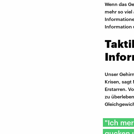
Wenn das Geh
mehr so vie
Informatione
Information
Takti
Infor
Unser Gehirn
Krisen, sagt
Erstarren. Vo
zu überleben
Gleichgewic
"Ich mer
gucken u