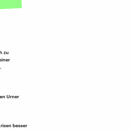
ch zu
einer
.
ren Urner
risen besser