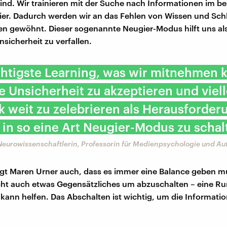
nd. Wir trainieren mit der Suche nach Informationen im bes
er. Dadurch werden wir an das Fehlen von Wissen und Sch
n gewöhnt. Dieser sogenannte Neugier-Modus hilft uns als
nsicherheit zu verfallen.
chtigste Learning, was wir mitnehmen 
die Unsicherheit zu akzeptieren und viel
k weit zu zelebrieren als Herausforde
in so eine Art Neugier-Modus zu schal
Neurowissenschaftlerin, Professorin für Medienpsychologie und Au
agt Maren Urner auch, dass es immer eine Balance geben m
cht auch etwas Gegensätzliches um abzuschalten – eine R
 kann helfen. Das Abschalten ist wichtig, um die Informati