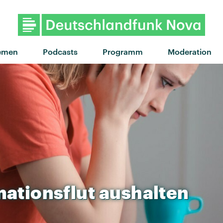
emen
Podcasts
Programm
Moderation
mationsflut
aushalten