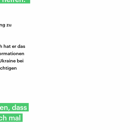
ng zu
h hat er das
formationen
Ukraine bei
ichtigen
en, dass
ch mal