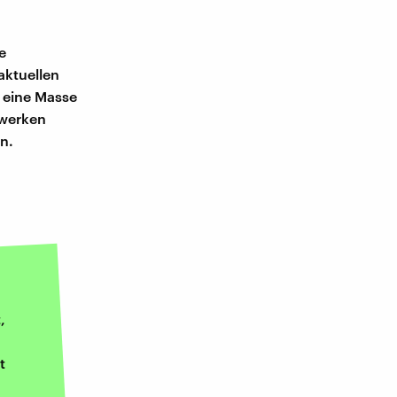
e
aktuellen
h eine Masse
zwerken
n.
,
t