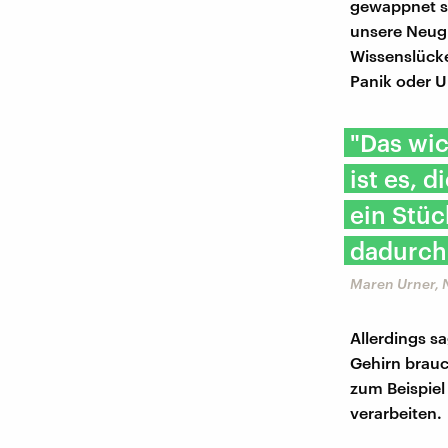
gewappnet si
unsere Neugi
Wissenslücke
Panik oder U
"Das wi
ist es, 
ein Stüc
dadurch 
Maren Urner, 
Allerdings s
Gehirn brau
zum Beispiel
verarbeiten.