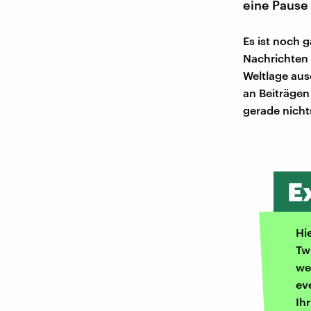
eine Pause
Es ist noch 
Nachrichten 
Weltlage aus
an Beiträgen
gerade nicht
E
Hi
Tw
we
ev
Ih