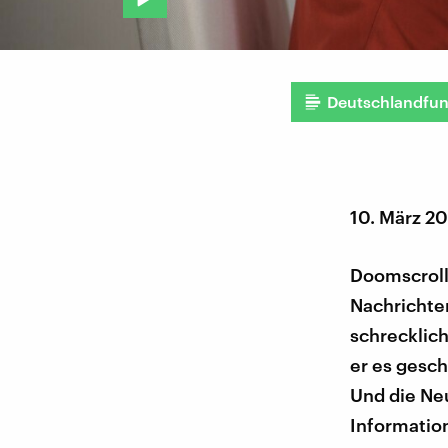
Deutschlandfu
10. März 2
Doomscrolli
Nachrichte
schrecklic
er es gesch
Und die Neu
Information