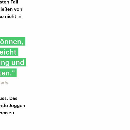
ten Fall
ließen von
o nicht in
können,
leicht
rung und
ten."
torin
uss. Das
unde Joggen
onen zu