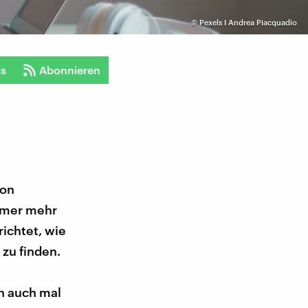
©
Pexels I Andrea Piacquadio
ts
Abonnieren
von
immer mehr
ichtet, wie
 zu finden.
rn auch mal