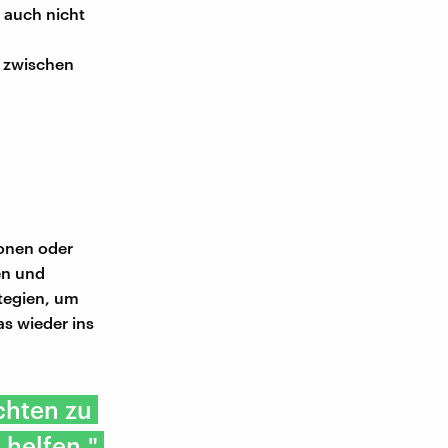
 auch nicht
e zwischen
ionen oder
en und
ategien, um
s wieder ins
chten zu
 helfen."