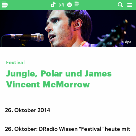
©
dpa
Festival
Jungle,
Polar
und
James
Vincent
McMorrow
26. Oktober 2014
26. Oktober: DRadio Wissen "Festival" heute mit