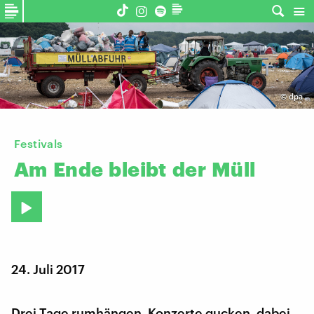
©
dpa
Festivals
Am
Ende
bleibt
der
Müll
24. Juli 2017
Drei Tage rumhängen, Konzerte gucken, dabei