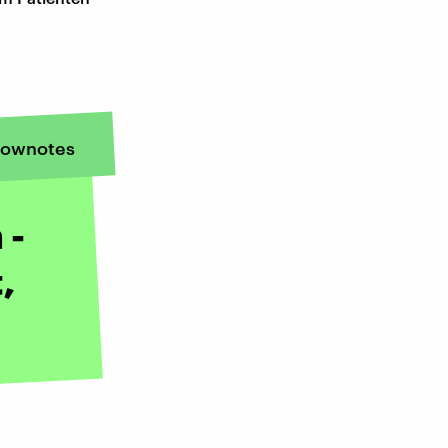
ownotes
 -
,