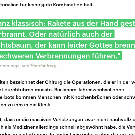
terialien für keine gute Kombination hält.
ganz klassisch: Rakete aus der Hand gest
brannt. Oder natürlich auch der
htsbaum, der kann leider Gottes bren
 schweren Verbrennungen führen."
brennungs- und Handchirurg
eiten bezeichnet der Chirurg die Operationen, die er in der
ht durchführen musste. Bei einem Jahreswechsel ohne
erbots kommen Menschen mit Knochenbrüchen oder schw
n zu ihm in die Klinik.
t, dass er die massiven Verletzungen zwar nicht nachvollz
ich als Mediziner allerdings schnell abgewöhnt habe, die 
oder zu hinterfragen. In erster Linie gehe es ihm darum, d