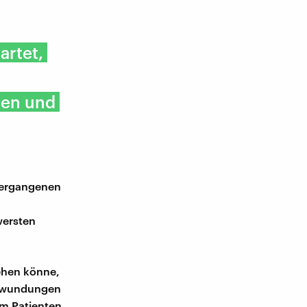
artet,
nen und
 vergangenen
ersten
iehen könne,
Verwundungen
em Patienten