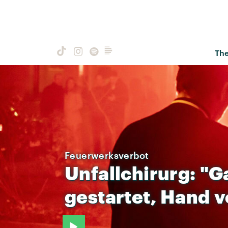
Th
Feuerwerksverbot
Unfallchirurg:
"G
gestartet,
Hand
v