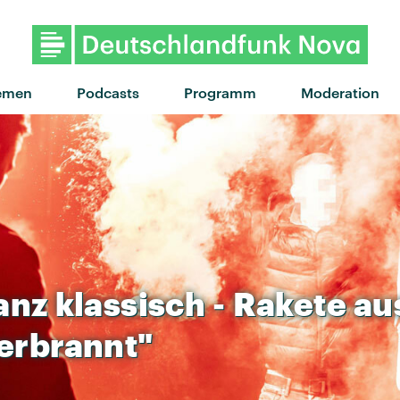
"Tiny Raisin" von Suki Waterh
emen
Podcasts
Programm
Moderation
anz
klassisch
-
Rakete
au
erbrannt"