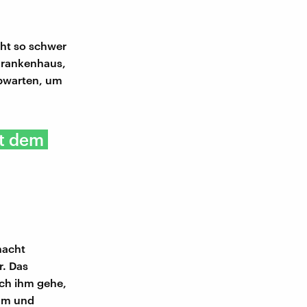
cht so schwer
Krankenhaus,
bwarten, um
it dem
nacht
r. Das
ach ihm gehe,
sum und