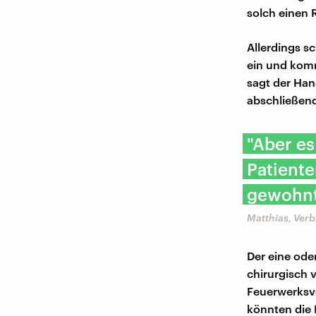
solch einen 
Allerdings s
ein und kom
sagt der Ha
abschließen
"Aber es
Patient
gewohnt 
Matthias, Ver
Der eine ode
chirurgisch 
Feuerwerksve
könnten die 