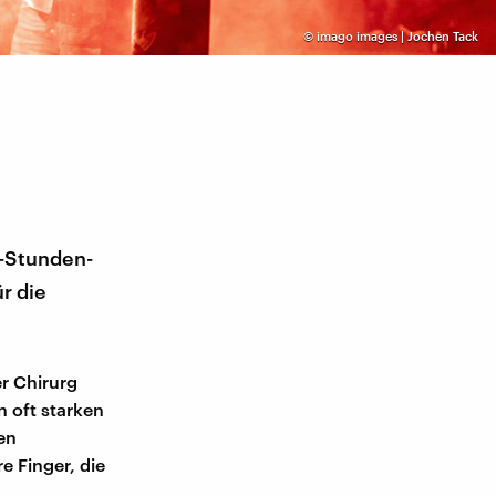
©
imago images | Jochen Tack
4-Stunden-
r die
r Chirurg
n oft starken
en
e Finger, die