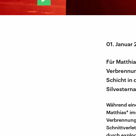
01. Januar 
Für Matthi
Verbrennun
Schicht in 
Silvesterna
Während eine
Matthias* im
Verbrennunge
Schnittverle
durch explod