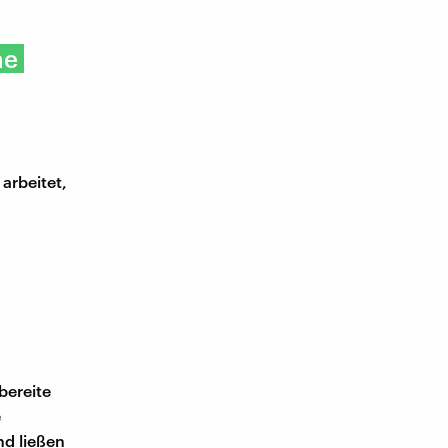
ne
arbeitet,
bereite
e
nd ließen