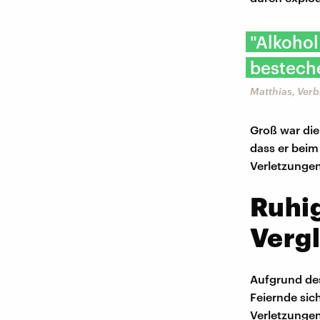
"Alkohol
bestech
Matthias, Ver
Groß war die
dass er beim
Verletzunge
Ruhig
Vergl
Aufgrund des
Feiernde sic
Verletzungen