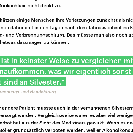
Rückschluss nicht direkt zu.
chätzen einige Menschen ihre Verletzungen zunächst als ni
men daher erst in den Tagen nach dem Jahreswechsel ins 
nd- und Verbrennungschirurg. Das müsste man also noch a
d etwas dazu sagen zu können.
 ist in keinster Weise zu vergleichen m
enaufkommen, was wir eigentlich sonst
sind an Silvester."
brennungs- und Handchirurg
r andere Patient musste auch in der vergangenen Silvester
versorgt werden. Vergleichsweise waren es aber viel wenige
rbot hat aus der Sicht des Mediziners gewirkt. Wenn es n
Böller grundsätzlich verboten werden, weil er Alkoholkon