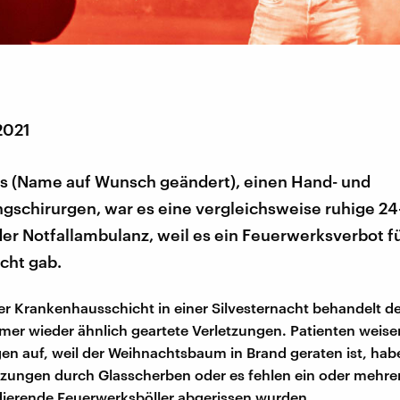
2021
as (Name auf Wunsch geändert), einen Hand- und
gschirurgen, war es eine vergleichsweise ruhige 2
der Notfallambulanz, weil es ein Feuerwerksverbot fü
cht gab.
r Krankenhausschicht in einer Silvesternacht behandelt de
mer wieder ähnlich geartete Verletzungen. Patienten weise
n auf, weil der Weihnachtsbaum in Brand geraten ist, hab
tzungen durch Glasscherben oder es fehlen ein oder mehrer
ierende Feuerwerksböller abgerissen wurden.