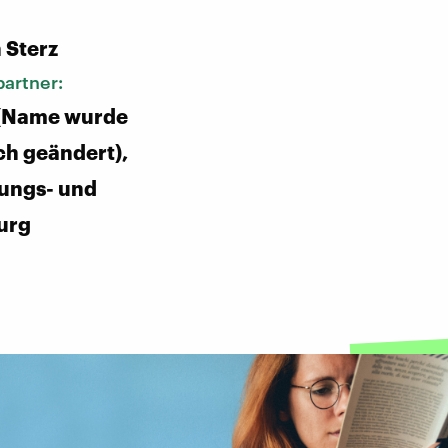
:
 Sterz
artner:
 (Name wurde
h geändert),
ungs- und
urg