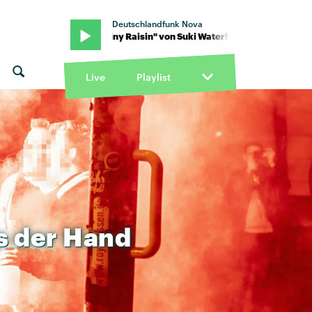
Deutschlandfunk Nova
ouse · "Tiny Raisin" von Suki Waterhouse · "Tiny Raisin" von Suki 
Live
Playlist
s
der
Hand