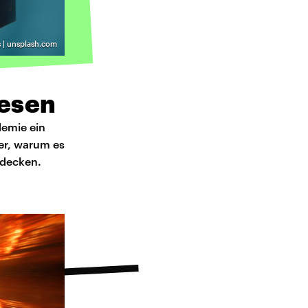
s | unsplash.com
lesen
demie ein
er, warum es
tdecken.