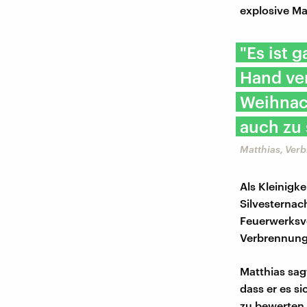
explosive Ma
"Es ist 
Hand ver
Weihnac
auch zu
Matthias, Ver
Als Kleinigk
Silvesternac
Feuerwerksv
Verbrennunge
Matthias sag
dass er es s
zu bewerten 