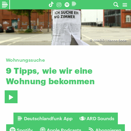
©
IMAGO I Hanno Bode
Wohnungssuche
9
Tipps,
wie
wir
eine
Wohnung
bekommen
Deutschlandfunk App
ARD Sounds
Spotify
Apple Podcasts
Abonnieren