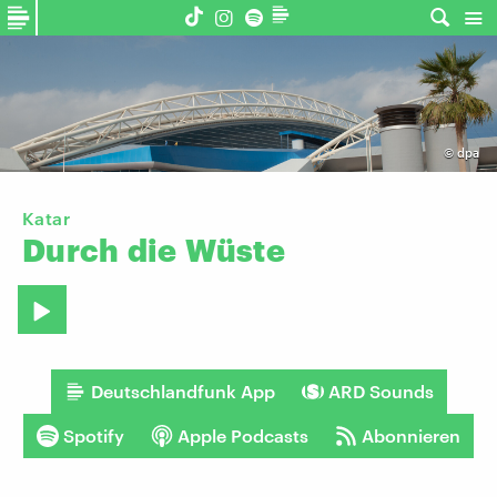
©
dpa
Katar
Durch
die
Wüste
Deutschlandfunk App
ARD Sounds
Spotify
Apple Podcasts
Abonnieren