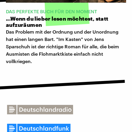
DAS PERFEKTE BUCH FÜR DEN MOMENT
...Wenn du lieber lesen möchtest, statt
aufzuräumen
Das Problem mit der Ordnung und der Unordnung
hat einen langen Bart. "Im Kasten" von Jens
Sparschuh ist der richtige Roman für alle, die beim
Ausmisten die Flohmarktkiste einfach nicht
vollkriegen.