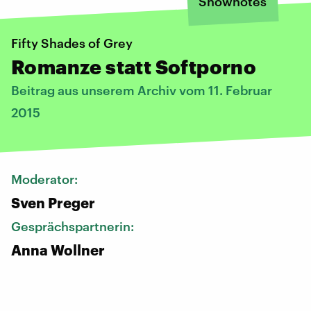
Shownotes
Fifty Shades of Grey
Romanze statt Softporno
Beitrag aus unserem Archiv vom 11. Februar
2015
Moderator:
Sven Preger
Gesprächspartnerin:
Anna Wollner