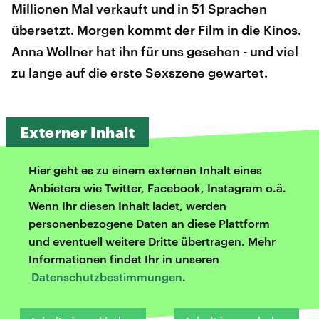
Millionen Mal verkauft und in 51 Sprachen
übersetzt. Morgen kommt der Film in die Kinos.
Anna Wollner hat ihn für uns gesehen - und viel
zu lange auf die erste Sexszene gewartet.
Externer Inhalt
Hier geht es zu einem externen Inhalt eines
Anbieters wie Twitter, Facebook, Instagram o.ä.
Wenn Ihr diesen Inhalt ladet, werden
personenbezogene Daten an diese Plattform
und eventuell weitere Dritte übertragen. Mehr
Informationen findet Ihr in unseren
Datenschutzbestimmungen
.