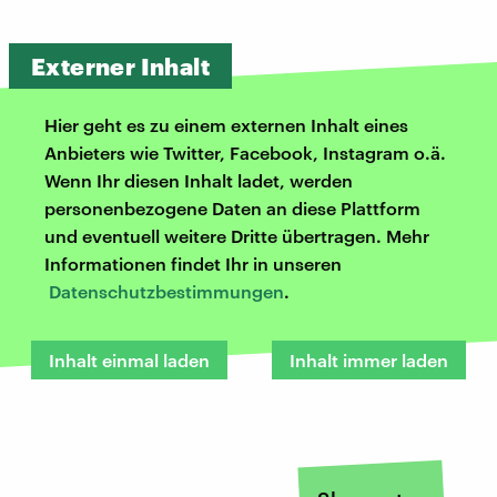
Externer Inhalt
Hier geht es zu einem externen Inhalt eines
Anbieters wie Twitter, Facebook, Instagram o.ä.
Wenn Ihr diesen Inhalt ladet, werden
personenbezogene Daten an diese Plattform
und eventuell weitere Dritte übertragen. Mehr
Informationen findet Ihr in unseren
Datenschutzbestimmungen
.
Inhalt einmal laden
Inhalt immer laden