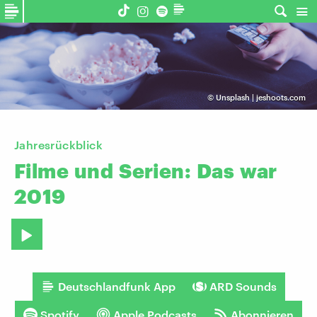
©
Unsplash | jeshoots.com
Jahresrückblick
Filme
und
Serien:
Das
war
2019
Deutschlandfunk App
ARD Sounds
Spotify
Apple Podcasts
Abonnieren