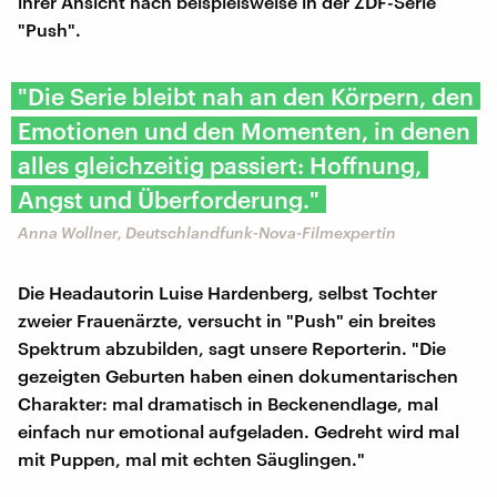
ihrer Ansicht nach beispielsweise in der ZDF-Serie
"Push".
"Die Serie bleibt nah an den Körpern, den
Emotionen und den Momenten, in denen
alles gleichzeitig passiert: Hoffnung,
Angst und Überforderung."
Anna Wollner, Deutschlandfunk-Nova-Filmexpertin
Die Headautorin Luise Hardenberg, selbst Tochter
zweier Frauenärzte, versucht in "Push" ein breites
Spektrum abzubilden, sagt unsere Reporterin. "Die
gezeigten Geburten haben einen dokumentarischen
Charakter: mal dramatisch in Beckenendlage, mal
einfach nur emotional aufgeladen. Gedreht wird mal
mit Puppen, mal mit echten Säuglingen."