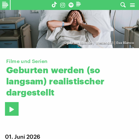
©
picture alliance / Westend61 | Eva Blanco
Filme und Serien
Geburten
werden
(so
langsam)
realistischer
dargestellt
01. Juni 2026