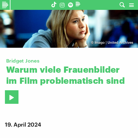
©
Imago | United Archives
Bridget Jones
Warum
viele
Frauenbilder
im
Film
problematisch
sind
19. April 2024