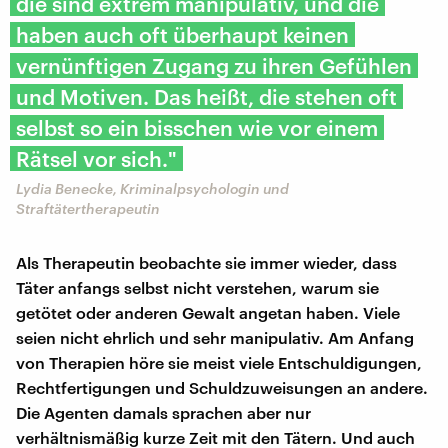
die sind extrem manipulativ, und die
haben auch oft überhaupt keinen
vernünftigen Zugang zu ihren Gefühlen
und Motiven. Das heißt, die stehen oft
selbst so ein bisschen wie vor einem
Rätsel vor sich."
Lydia Benecke, Kriminalpsychologin und
Straftätertherapeutin
Als Therapeutin beobachte sie immer wieder, dass
Täter anfangs selbst nicht verstehen, warum sie
getötet oder anderen Gewalt angetan haben. Viele
seien nicht ehrlich und sehr manipulativ. Am Anfang
von Therapien höre sie meist viele Entschuldigungen,
Rechtfertigungen und Schuldzuweisungen an andere.
Die Agenten damals sprachen aber nur
verhältnismäßig kurze Zeit mit den Tätern. Und auch