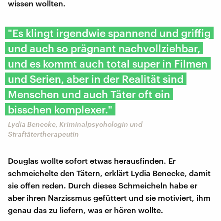
wissen wollten.
"Es klingt irgendwie spannend und griffig
und auch so prägnant nachvollziehbar,
und es kommt auch total super in Filmen
und Serien, aber in der Realität sind
Menschen und auch Täter oft ein
bisschen komplexer."
Lydia Benecke, Kriminalpsychologin und
Straftätertherapeutin
Douglas wollte sofort etwas herausfinden. Er
schmeichelte den Tätern, erklärt Lydia Benecke, damit
sie offen reden. Durch dieses Schmeicheln habe er
aber ihren Narzissmus gefüttert und sie motiviert, ihm
genau das zu liefern, was er hören wollte.