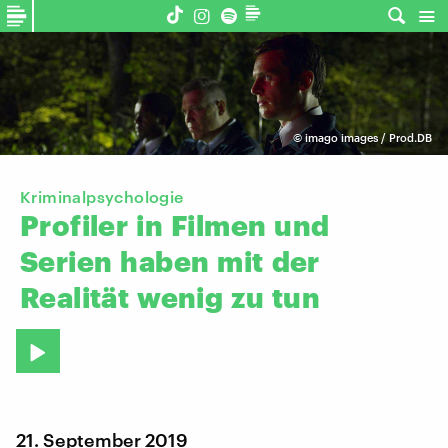
©
imago images / Prod.DB
Kriminalpsychologie
Profiler
in
Filmen
und
Serien
haben
mit
der
Realität
wenig
zu
tun
21. September 2019