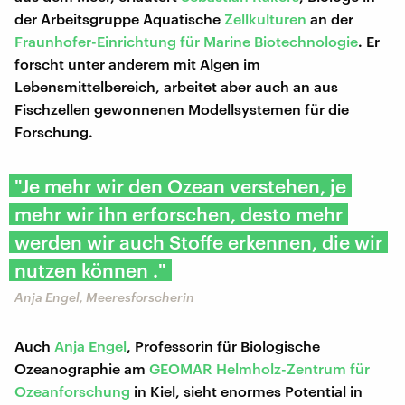
der Arbeitsgruppe Aquatische
Zellkulturen
an der
Fraunhofer-Einrichtung für Marine Biotechnologie
. Er
forscht unter anderem mit Algen im
Lebensmittelbereich, arbeitet aber auch an aus
Fischzellen gewonnenen Modellsystemen für die
Forschung.
"Je mehr wir den Ozean verstehen, je
mehr wir ihn erforschen, desto mehr
werden wir auch Stoffe erkennen, die wir
nutzen können ."
Anja Engel, Meeresforscherin
Auch
Anja Engel
, Professorin für Biologische
Ozeanographie am
GEOMAR Helmholz-Zentrum für
Ozeanforschung
in Kiel, sieht enormes Potential in