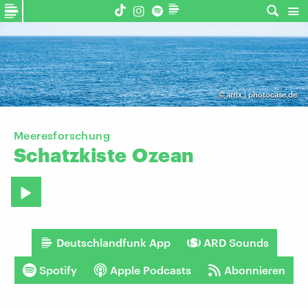
©
arrlx | photocase.de
Meeresforschung
Schatzkiste
Ozean
Deutschlandfunk App
ARD Sounds
Spotify
Apple Podcasts
Abonnieren