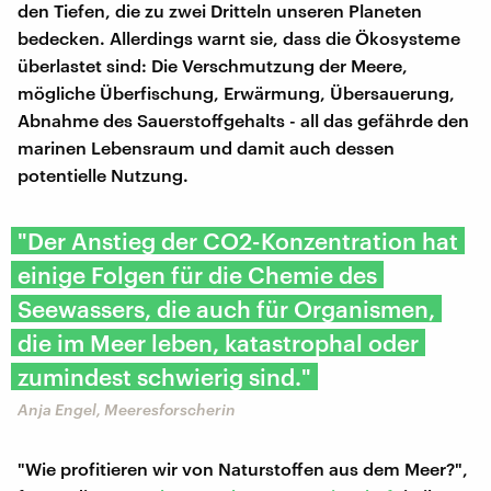
den Tiefen, die zu zwei Dritteln unseren Planeten
bedecken. Allerdings warnt sie, dass die Ökosysteme
überlastet sind: Die Verschmutzung der Meere,
mögliche Überfischung, Erwärmung, Übersauerung,
Abnahme des Sauerstoffgehalts - all das gefährde den
marinen Lebensraum und damit auch dessen
potentielle Nutzung.
"Der Anstieg der CO2-Konzentration hat
einige Folgen für die Chemie des
Seewassers, die auch für Organismen,
die im Meer leben, katastrophal oder
zumindest schwierig sind."
Anja Engel, Meeresforscherin
"Wie profitieren wir von Naturstoffen aus dem Meer?",