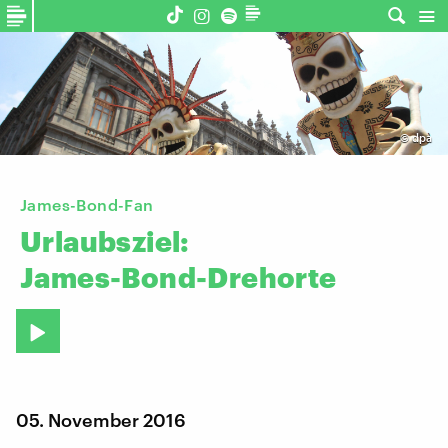
©
dpa
James-Bond-Fan
Urlaubsziel:
James-Bond-Drehorte
05. November 2016