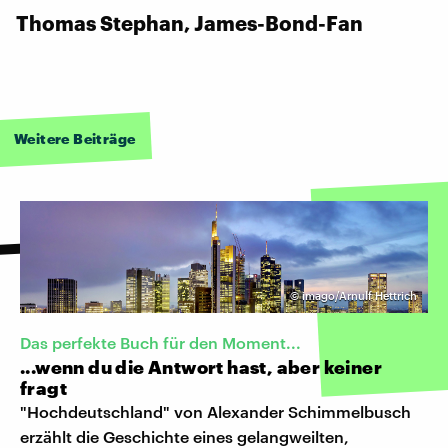
Thomas Stephan, James-Bond-Fan
Weitere Beiträge
©
imago/Arnulf Hettrich
Das perfekte Buch für den Moment...
...wenn du die Antwort hast, aber keiner
fragt
"Hochdeutschland" von Alexander Schimmelbusch
erzählt die Geschichte eines gelangweilten,