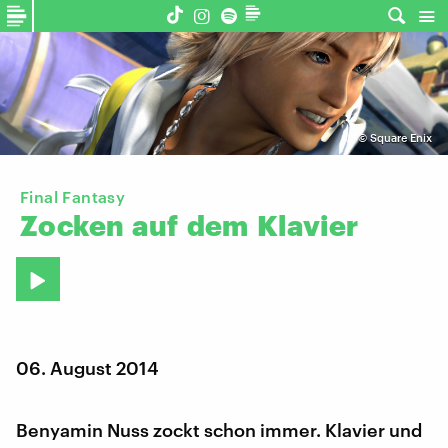
©
Square Enix
Final Fantasy
Zocken
auf
dem
Klavier
06. August 2014
Benyamin Nuss zockt schon immer. Klavier und