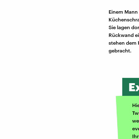
Einem Mann i
Küchenschran
Sie lagen do
Rückwand ein
stehen dem F
gebracht.
E
Hi
Tw
we
ev
Ih