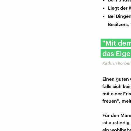
Liegt der 
Bei Dinge
Besitzers,
"Mit dem
das Eige
Kathrin Körbe
Einen guten 
falls sich k
mit einer Fr
freuen", mei
Für den Mann
ist ausfindi
ein wohlhabe