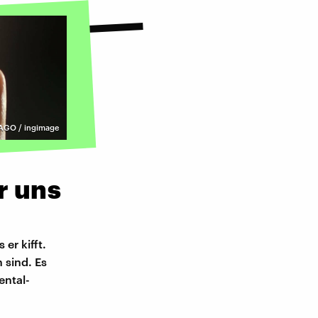
AGO / ingimage
r uns
er kifft.
 sind. Es
ental-