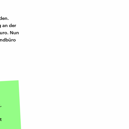
den.
g an der
Euro. Nun
undbüro
,
t