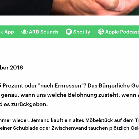
nk App
ARD Sounds
Spotify
Apple Podcas
ber 2018
 5 Prozent oder "nach Ermessen"? Das Bürgerliche G
z genau, wann uns welche Belohnung zusteht, wenn 
nd es zurückgeben.
immer wieder: Jemand kauft ein altes Möbelstück auf dem T
deiner Schublade oder Zwischenwand tauchen plötzlich Ge