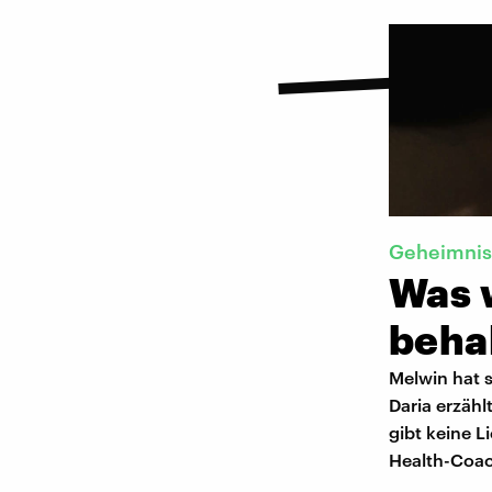
Geheimnis
Was w
beha
Melwin hat s
Daria erzähl
gibt keine 
Health-Coac