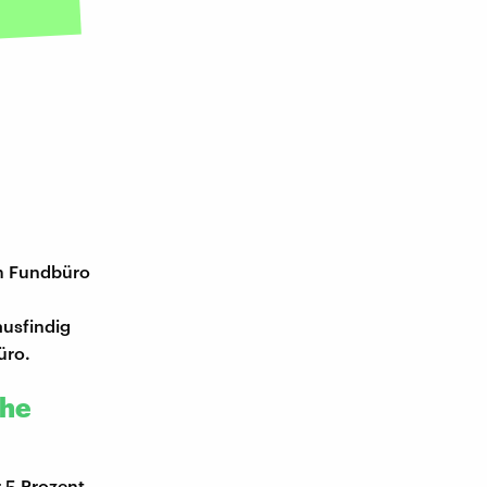
m Fundbüro
ausfindig
üro.
che
 5 Prozent.