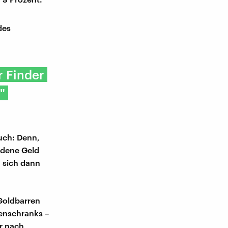
des
r Finder
"
uch: Denn,
ndene Geld
 sich dann
 Goldbarren
henschranks –
r nach