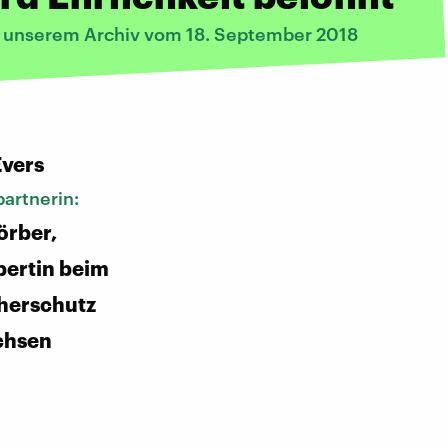
s unserem Archiv vom 18. September 2018
:
Evers
artnerin:
örber,
pertin beim
herschutz
chsen