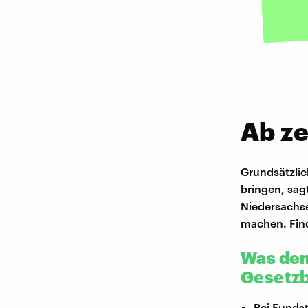
Ab z
Grundsätzli
bringen, sag
Niedersachse
machen. Find
Was dem
Gesetzb
Bei Funds