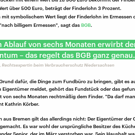
Wert über 500 Euro, beträgt der Finderlohn 3 Prozent.
n mit symbolischem Wert liegt der Finderlohn im Ermessen 
 "nach billigem Ermessen", sagt das
BGB
.
 Ablauf von sechs Monaten erwirbt de
ntum – das regelt das BGB ganz genau.
r, Rechtsexpertin beim Verbraucherschutz Niedersachsen
Grund dafür, die Dinge zum Fundbüro zu bringen, gibt es a
ein Eigentümer meldet, gehört das Fundstück oder das gefu
ist von sechs Monaten rechtmäßig dem Finder. "Da darf man
nt Kathrin Körber.
 aus Bremen gilt das allerdings nicht: Der Eigentümer der
g gemacht. Es war wohl der ursprüngliche Besitzer des Küc
nder Senior, der im März verstorben war. Sein Haushalt wa