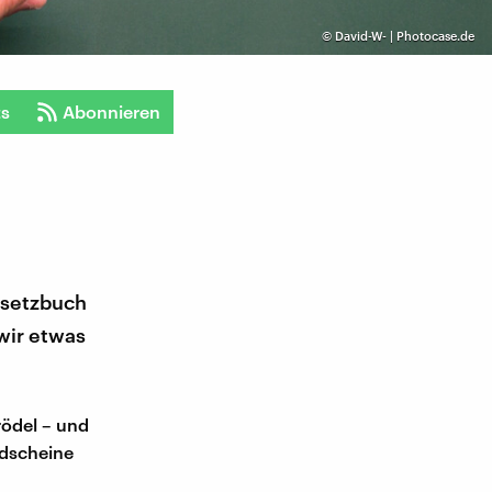
©
David-W- | Photocase.de
ts
Abonnieren
esetzbuch
wir etwas
rödel – und
ldscheine