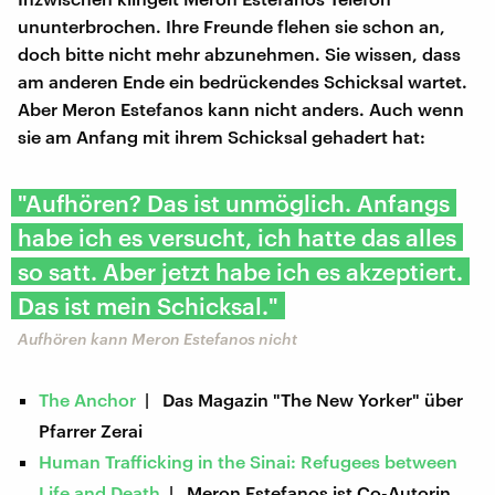
ununterbrochen. Ihre Freunde flehen sie schon an,
doch bitte nicht mehr abzunehmen. Sie wissen, dass
am anderen Ende ein bedrückendes Schicksal wartet.
Aber Meron Estefanos kann nicht anders. Auch wenn
sie am Anfang mit ihrem Schicksal gehadert hat:
"Aufhören? Das ist unmöglich. Anfangs
habe ich es versucht, ich hatte das alles
so satt. Aber jetzt habe ich es akzeptiert.
Das ist mein Schicksal."
Aufhören kann Meron Estefanos nicht
The Anchor
| Das Magazin "The New Yorker" über
Pfarrer Zerai
Human Trafficking in the Sinai: Refugees between
Life and Death
| Meron Estefanos ist Co-Autorin