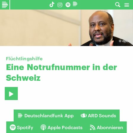
©
dpa
Flüchtlingshilfe
Eine
Notrufnummer
in
der
Schweiz
Deutschlandfunk App
ARD Sounds
Spotify
Apple Podcasts
Abonnieren