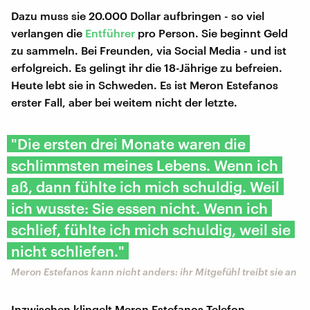
Dazu muss sie 20.000 Dollar aufbringen - so viel
verlangen die
Entführer
pro Person. Sie beginnt Geld
zu sammeln. Bei Freunden, via Social Media - und ist
erfolgreich. Es gelingt ihr die 18-Jährige zu befreien.
Heute lebt sie in Schweden. Es ist Meron Estefanos
erster Fall, aber bei weitem nicht der letzte.
"Die ersten drei Monate waren die
schlimmsten meines Lebens. Wenn ich
aß, dann fühlte ich mich schuldig. Weil
ich wusste: Sie essen nicht. Wenn ich
schlief, fühlte ich mich schuldig, weil sie
nicht schliefen."
Meron Estefanos kann nicht anders: ihr Mitgefühl treibt sie an
Inzwischen klingelt Meron Estefanos Telefon