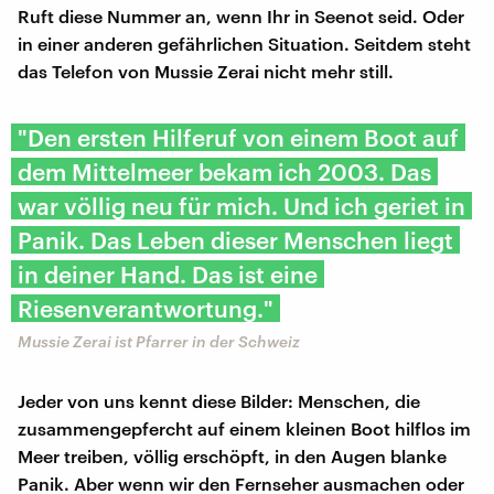
Ruft diese Nummer an, wenn Ihr in Seenot seid. Oder
in einer anderen gefährlichen Situation. Seitdem steht
das Telefon von Mussie Zerai nicht mehr still.
"Den ersten Hilferuf von einem Boot auf
dem Mittelmeer bekam ich 2003. Das
war völlig neu für mich. Und ich geriet in
Panik. Das Leben dieser Menschen liegt
in deiner Hand. Das ist eine
Riesenverantwortung."
Mussie Zerai ist Pfarrer in der Schweiz
Jeder von uns kennt diese Bilder: Menschen, die
zusammengepfercht auf einem kleinen Boot hilflos im
Meer treiben, völlig erschöpft, in den Augen blanke
Panik. Aber wenn wir den Fernseher ausmachen oder