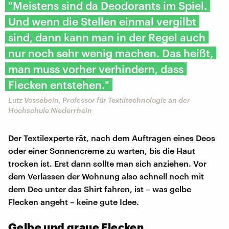
"Meistens sind da Deodorants im Spiel.
Und wenn die Stellen einmal vergilbt
sind, dann kann man in der Regel auch
nur noch sehr wenig machen. Das heißt,
man muss vorher verhindern, dass
Flecken entstehen."
Lutz Vossebein, Professor für Textiltechnologie an der
Hochschule Niederrhein
Der Textilexperte rät, nach dem Auftragen eines Deos
oder einer Sonnencreme zu warten, bis die Haut
trocken ist. Erst dann sollte man sich anziehen. Vor
dem Verlassen der Wohnung also schnell noch mit
dem Deo unter das Shirt fahren, ist – was gelbe
Flecken angeht – keine gute Idee.
Gelbe und graue Flecken