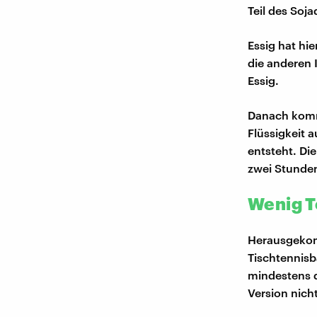
Teil des Soja
Essig hat hi
die anderen 
Essig.
Danach kommt
Flüssigkeit 
entsteht. D
zwei Stunde
Wenig To
Herausgekomm
Tischtennisba
mindestens dr
Version nicht