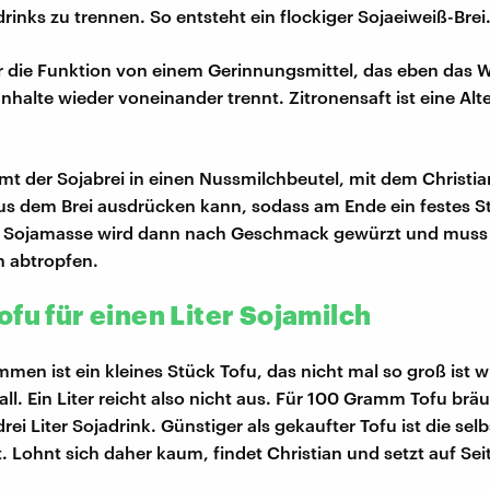
drinks zu trennen. So entsteht ein flockiger Sojaeiweiß-Brei
er die Funktion von einem Gerinnungsmittel, das eben das 
Inhalte wieder voneinander trennt. Zitronensaft ist eine Al
 der Sojabrei in einen Nussmilchbeutel, mit dem Christia
aus dem Brei ausdrücken kann, sodass am Ende ein festes S
ie Sojamasse wird dann nach Geschmack gewürzt und muss
n abtropfen.
fu für einen Liter Sojamilch
en ist ein kleines Stück Tofu, das nicht mal so groß ist w
ll. Ein Liter reicht also nicht aus. Für 100 Gramm Tofu brä
ei Liter Sojadrink. Günstiger als gekaufter Tofu ist die se
. Lohnt sich daher kaum, findet Christian und setzt auf Sei