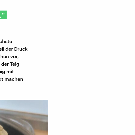
."
chste
il der Druck
hen vor,
der Teig
ig mit
akt machen