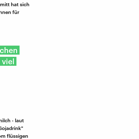
mitt hat sich
ohnen für
achen
 viel
ilch - laut
Sojadrink"
vom flüssigen