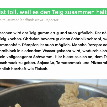
ist toll, weil es den Teig zusammen hält
mitt, Deutschlandfunk-Nova-Reporter
schen wird der Teig gummiartig und auch gräulich. Der nä
 Teig kochen. Christian bevorzugt einen Schnellkochtopf, we
sammenhält. Dämpfen ist auch möglich. Manche Rezepte se
miblock in siedendem Wasser gekocht wird, wodurch sich 
 ein vollgesogener Schwamm. Hier bietet es sich an, dem Te
schmack zu geben. Sojasoße, Tomatenmark und Pilzextr
nlich herzhaft wie Fleisch.