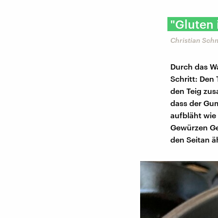
"Gluten 
Christian Sch
Durch das Wa
Schritt: Den
den Teig zu
dass der Gum
aufbläht wie
Gewürzen Ge
den Seitan äh