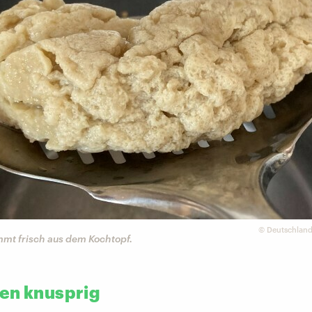
©
Deutschland
mmt frisch aus dem Kochtopf.
en knusprig