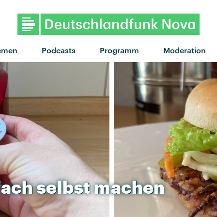
"24 Hours" von Stormzy feat. Ode
emen
Podcasts
Programm
Moderation
fach
selbst
machen