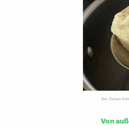
Der Seitan ko
Von auß