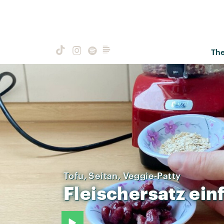
Th
Tofu, Seitan, Veggie-Patty
Fleischersatz
ein