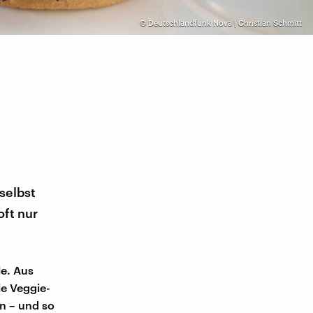
©
Deutschlandfunk Nova | Christian Schmitt
selbst
oft nur
le. Aus
ie Veggie-
n – und so