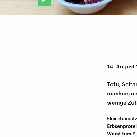
14. August
Tofu, Seita
machen, ans
wenige Zut
Fleischersat
Erbsenprotei
Wurst fürs B