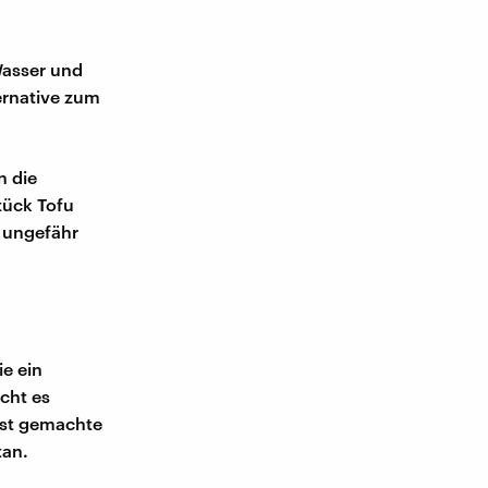
.
Wasser und
ternative zum
n die
tück Tofu
 ungefähr
ie ein
ucht es
lbst gemachte
tan.