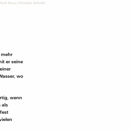
funk Nova | Christian Schmitt
– mehr
it er seine
einer
 Wasser, wo
rtig, wenn
 als
fest
vielen