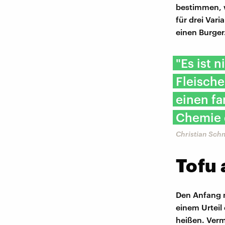
bestimmen, w
für drei Var
einen Burger
"Es ist n
Fleisch
einen fa
Chemie 
Christian Sch
Tofu 
Den Anfang ma
einem Urteil
heißen. Vermi