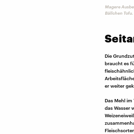
Magere Ausbeut
Bällchen Tofu.
Seita
Die Grundzut
braucht es f
fleischähnli
Arbeitsfläch
er weiter gek
Das Mehl im 
das Wasser wi
Weizeneiweiß
zusammenhalt
Fleischsorte