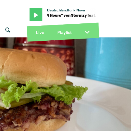
Deutschlandfunk Nova
al · "24 Hours" von Stormzy feat. Odeal · "24 Hours" von Stormzy f
Live
Playlist