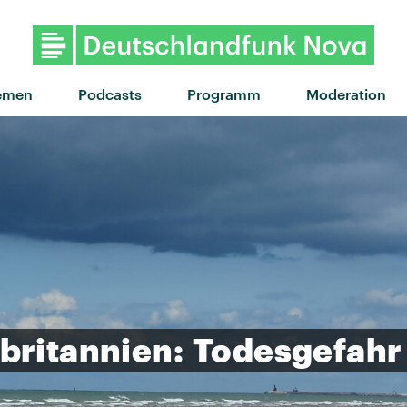
"Lucky Dancer" von ÄTNA · 
emen
Podcasts
Programm
Moderation
britannien:
Todesgefahr