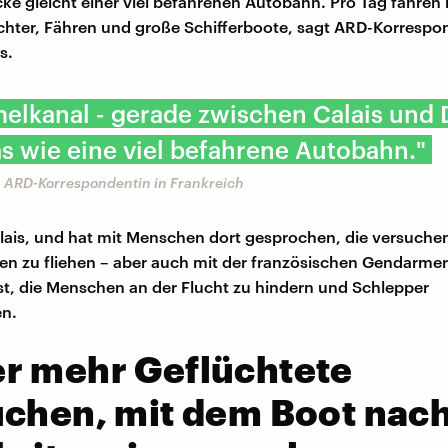
cke gleicht einer viel befahrenen Autobahn. Pro Tag fahren
achter, Fähren und große Schifferboote, sagt ARD-Korrespo
s.
elkanal - gerade zwischen Calais und 
as wie eine viel befahrene Autobahn."
 ARD-Korrespondentin in Frankreich
alais, und hat mit Menschen dort gesprochen, die versuche
en zu fliehen – aber auch mit der französischen Gendarmer
st, die Menschen an der Flucht zu hindern und Schlepper
n.
r mehr Geflüchtete
uchen, mit dem Boot nac