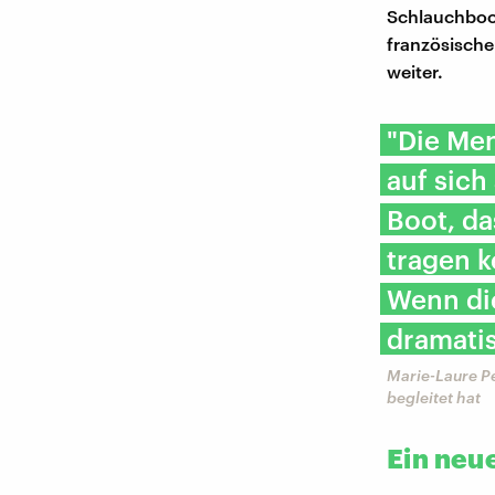
Schlauchboot
französische
weiter.
"Die Men
auf sich
Boot, da
tragen 
Wenn die
dramatis
Marie-Laure P
begleitet hat
Ein neu