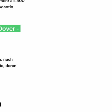
 mehr als 400
ndentin
Dover -
n, nach
ie, deren
h