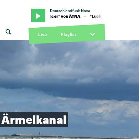
Deutschlandfunk Nova
"Lucky Dancer" von ÄTNA · "Lucky Dancer" von ÄTNA
Live
Playlist
Ärmelkanal