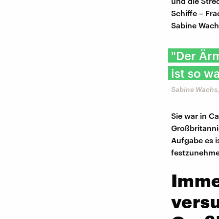
und die Stre
Schiffe – Fr
Sabine Wach
"Der Ärm
ist so w
Sabine Wachs,
Sie war in C
Großbritanni
Aufgabe es i
festzunehme
Imme
vers