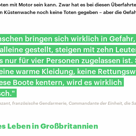
en mit Motor sein kann. Zwar hat es bei diesen Überfahrte
n Küstenwache noch keine Toten gegeben – aber die Gefah
schen bringen sich wirklich in Gefahr, 
 alleine gestellt, steigen mit zehn Leute
s nur für vier Personen zugelassen ist. 
keine warme Kleidung, keine Rettungsw
se Boote kentern, wird es wirklich
ch."
ezant, französische Gendarmerie, Commandante der Einheit, die 
es Leben in Großbritannien