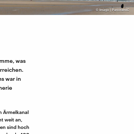
©
Imago | PanoramiC
komme, was
rreichen.
s war in
merie
n Ärmelkanal
t weit an,
len sind hoch