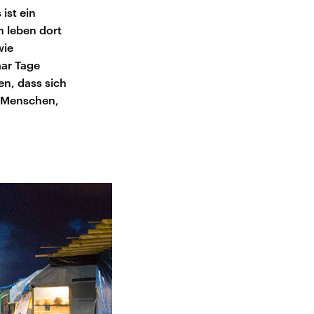
ist ein
n leben dort
wie
aar Tage
en, dass sich
0 Menschen,