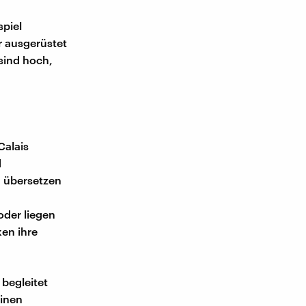
spiel
r ausgerüstet
sind hoch,
Calais
d
n übersetzen
oder liegen
en ihre
begleitet
einen