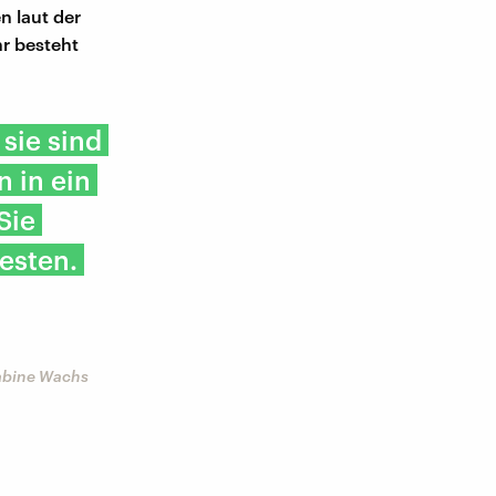
n laut der
r besteht
sie sind
n in ein
Sie
esten.
Sabine Wachs