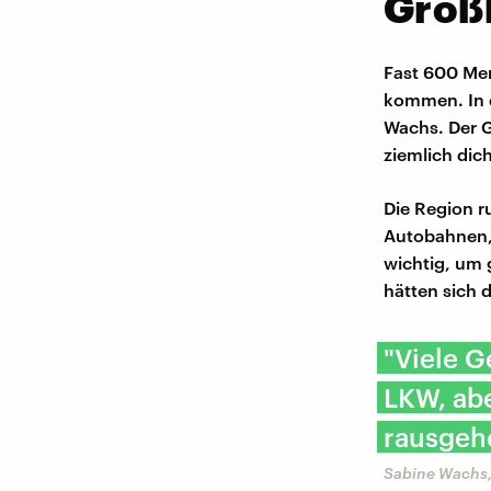
Groß
Fast 600 Men
kommen. In 
Wachs. Der 
ziemlich dic
Die Region r
Autobahnen,
wichtig, um
hätten sich d
"Viele 
LKW, ab
rausgeho
Sabine Wachs,