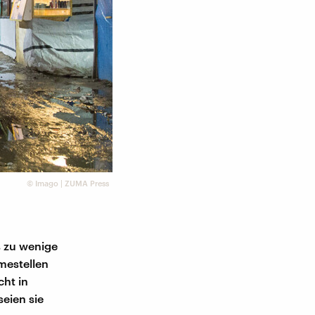
©
Imago | ZUMA Press
s zu wenige
mestellen
cht in
eien sie