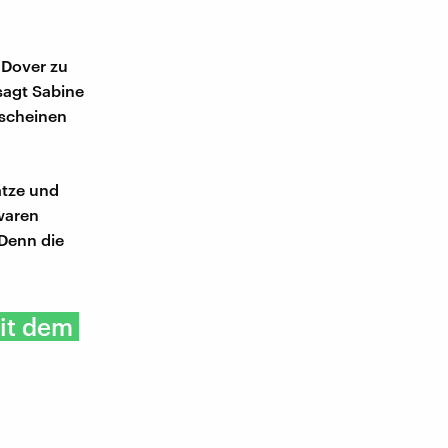
 Dover zu
agt Sabine
 scheinen
ätze und
waren
Denn die
it dem