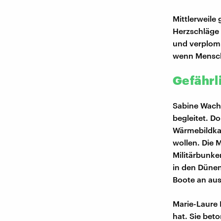
Mittlerweile
Herzschläge 
und verplomb
wenn Mensch
Gefährl
Sabine Wachs
begleitet. D
Wärmebildkar
wollen. Die 
Militärbunke
in den Dünen
Boote an au
Marie-Laure 
hat. Sie beto