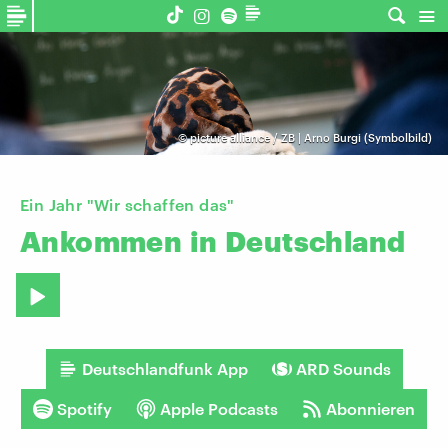
©
picture alliance / ZB | Arno Burgi (Symbolbild)
Ein Jahr "Wir schaffen das"
Ankommen
in
Deutschland
Deutschlandfunk App
ARD Sounds
Spotify
Apple Podcasts
Abonnieren