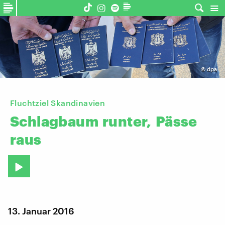
©
dpa
Fluchtziel Skandinavien
Schlagbaum
runter,
Pässe
raus
13. Januar 2016