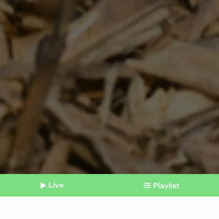
Live
Playlist
©
GAIZKA IROZ / AFP